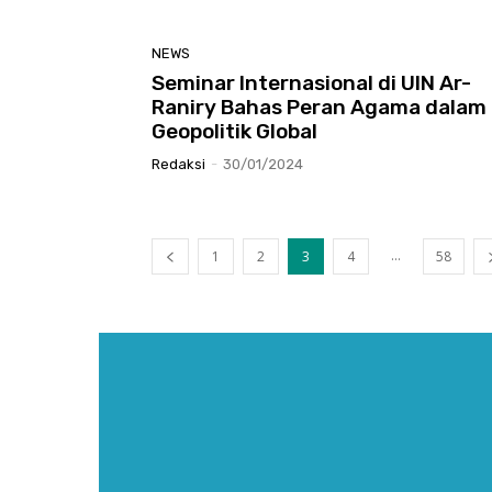
NEWS
Seminar Internasional di UIN Ar-
Raniry Bahas Peran Agama dalam
Geopolitik Global
Redaksi
-
30/01/2024
...
1
2
3
4
58