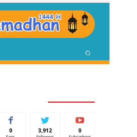
TAY CONNECTED
0
3,912
0
Fans
Followers
Subscribers