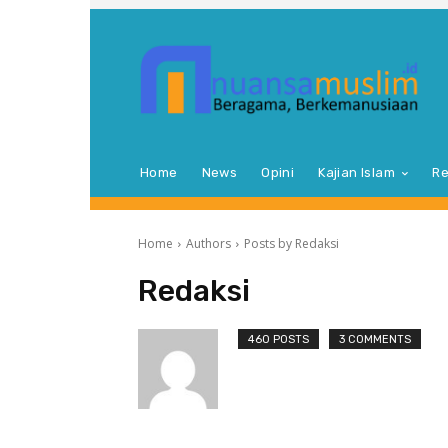
Home
News
Opini
Kajian Islam
Re
Home
Authors
Posts by Redaksi
Redaksi
460 POSTS
3 COMMENTS