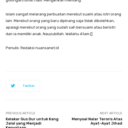
golongan/umat nabi. Mengerikan memang.
Islam sangat melarang perbuatan merebut suami atau istri orang
lain. Merebut orang yang baru dipinang saja tidak dibolehkan,
apalagi merebut orang yang sudah sah bersuami atau beristri
dan ia memiliki anak. Nauzubillah. Wallahu A’lam.[]
Penulis: Redaksi nuansanet.id
Twitter
PREVIOUS ARTICLE
NEXT ARTICLE
Kelakar Gus Dur untuk Kang
Menyoal Nalar Teroris Atas
Jalal yang Menjadi
Ayat-Ayat Jihad
Kenyataan