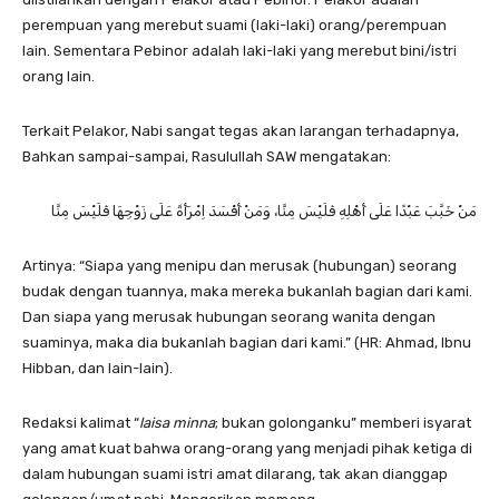
perempuan yang merebut suami (laki-laki) orang/perempuan
lain. Sementara Pebinor adalah laki-laki yang merebut bini/istri
orang lain.
Terkait Pelakor, Nabi sangat tegas akan larangan terhadapnya,
Bahkan sampai-sampai, Rasulullah SAW mengatakan:
مَنْ خَبَّبَ عَبْدًا عَلَى أَهْلِهِ فَلَيْسَ مِنَّا، وَمَنْ أَفْسَدَ اِمْرَأَةً عَلَى زَوْجِهَا فَلَيْسَ مِنَّا
Artinya: “Siapa yang menipu dan merusak (hubungan) seorang
budak dengan tuannya, maka mereka bukanlah bagian dari kami.
Dan siapa yang merusak hubungan seorang wanita dengan
suaminya, maka dia bukanlah bagian dari kami.” (HR: Ahmad, Ibnu
Hibban, dan lain-lain).
Redaksi kalimat “
laisa minna
; bukan golonganku” memberi isyarat
yang amat kuat bahwa orang-orang yang menjadi pihak ketiga di
dalam hubungan suami istri amat dilarang, tak akan dianggap