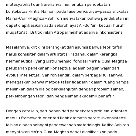
mutasyabihat dan karenanya memerlukan pendekatan
kontekstual-kritis. Namun, pada fase berikutnya—pasca artikulasi
Ma’na-Cum-Maghza—Sahiron menyatakan bahwa pendekatan ini
dapat diaplikasikan pada seluruh ayat Al-Qur’an (kecuali huruf
muqatta‘at). Di titik inilah Atropal melihat adanya inkonsistensi.
Masalahnya, kritik ini berangkat dari asumsi bahwa teori tafsir
harus konsisten dalam arti statis. Padahal, dalam kerangka
hermeneutika—yang justru menjadi fondasi Ma’na-Cum-Maghza—
perubahan penekanan konseptual adalah bagian wajar dari
evolusi intelektual. Sahiron sendiri, dalam berbagai tulisannya,
menegaskan bahwa metode tafsir tidak lahir dalam ruang hampa,
melainkan dalam dialog berkelanjutan dengan problem zaman,
perkembangan teori, dan pengalaman akademik penafsir.
Dengan kata lain, perubahan dari pendekatan problem-oriented
menuju framework-oriented tidak otomatis berarti inkonsistensi.
Ia bisa dibaca sebagai pendewasaan metodologis. Ketika Sahiron
menyatakan Ma’na-Cum-Maghza dapat diaplikasikan pada