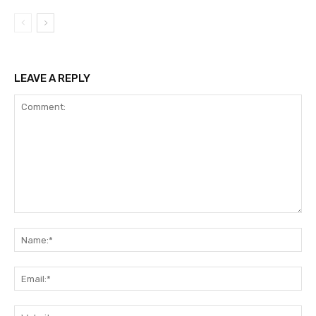
LEAVE A REPLY
Comment:
Na
Ema
Web