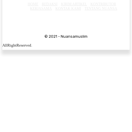
HOME
REDAKSI
KIRIM ARTIKEL
KONTRIBUTOR
KERJASAMA
KONTAK KAMI
TENTANG NUANSA
© 2021 - Nuansamuslim
AllRightReserved.