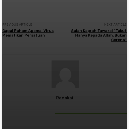
PREVIOUS ARTICLE
NEXT ARTICLE
Gagal Paham Agama; Virus
Salah Kaprah Tawakal “Takut
Mematikan Persatuan
Hanya Kepada Allah, Bukan
Corona”
Redaksi
RELATED ARTICLES