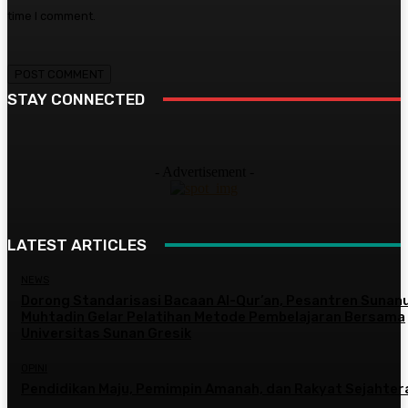
time I comment.
STAY CONNECTED
- Advertisement -
LATEST ARTICLES
NEWS
Dorong Standarisasi Bacaan Al-Qur’an, Pesantren Sunanu
Muhtadin Gelar Pelatihan Metode Pembelajaran Bersama
Universitas Sunan Gresik
OPINI
Pendidikan Maju, Pemimpin Amanah, dan Rakyat Sejahter