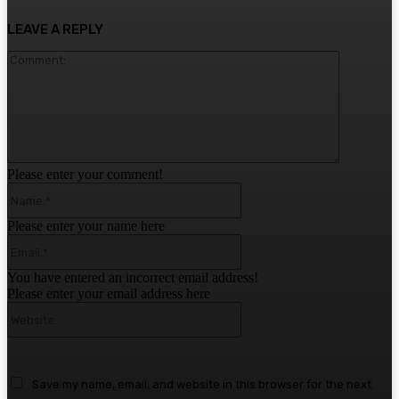
LEAVE A REPLY
Comment:
Please enter your comment!
Name:*
Please enter your name here
Email:*
You have entered an incorrect email address!
Please enter your email address here
Website:
Save my name, email, and website in this browser for the next