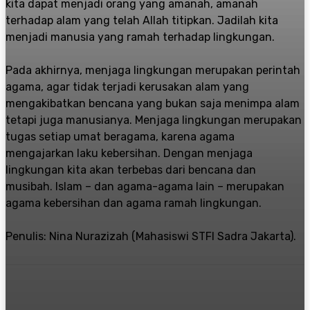
kita dapat menjadi orang yang amanah, amanah
terhadap alam yang telah Allah titipkan. Jadilah kita
menjadi manusia yang ramah terhadap lingkungan.
Pada akhirnya, menjaga lingkungan merupakan perintah
agama, agar tidak terjadi kerusakan alam yang
mengakibatkan bencana yang bukan saja menimpa alam
tetapi juga manusianya. Menjaga lingkungan merupakan
tugas setiap umat beragama, karena agama
mengajarkan laku kebersihan. Dengan menjaga
lingkungan kita akan terbebas dari bencana dan
musibah. Islam – dan agama-agama lain – merupakan
agama kebersihan dan agama ramah lingkungan.
Penulis: Nina Nurazizah (Mahasiswi STFI Sadra Jakarta).
Twitter