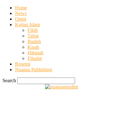
Home
News
Opini
Kajian Islam
Fikih
Tafsir
Ibadah
Kisah
Hikmah
Filsafat
Resensi
Nuansa Publishing
Search