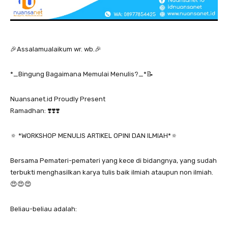
🎉Assalamualaikum wr. wb.🎉
*_Bingung Bagaimana Memulai Menulis?_*📝
Nuansanet.id Proudly Present
Ramadhan: ❣️❣️❣️
🔅 *WORKSHOP MENULIS ARTIKEL OPINI DAN ILMIAH*🔅
Bersama Pemateri-pemateri yang kece di bidangnya, yang sudah
terbukti menghasilkan karya tulis baik ilmiah ataupun non ilmiah.
😍😍😍
Beliau-beliau adalah: