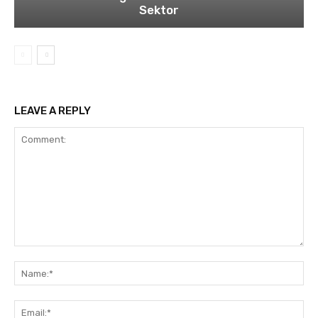
Sektor
LEAVE A REPLY
Comment:
Na
Ema