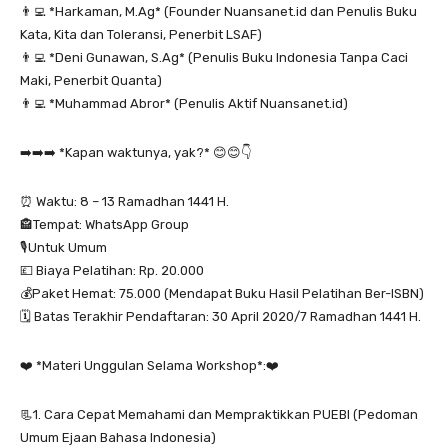
👨‍💻 *Harkaman, M.Ag* (Founder Nuansanet.id dan Penulis Buku
Kata, Kita dan Toleransi, Penerbit LSAF)
👨‍💻 *Deni Gunawan, S.Ag* (Penulis Buku Indonesia Tanpa Caci
Maki, Penerbit Quanta)
👨‍💻 *Muhammad Abror* (Penulis Aktif Nuansanet.id)
➡️➡️➡️ *Kapan waktunya, yak?* 😊😊👇
⏰ Waktu: 8 – 13 Ramadhan 1441 H.
🏤Tempat: WhatsApp Group
🎙️Untuk Umum
💷 Biaya Pelatihan: Rp. 20.000
💰Paket Hemat: 75.000 (Mendapat Buku Hasil Pelatihan Ber-ISBN)
🗓️ Batas Terakhir Pendaftaran: 30 April 2020/7 Ramadhan 1441 H.
❤️ *Materi Unggulan Selama Workshop*:❤️
📃1. Cara Cepat Memahami dan Mempraktikkan PUEBI (Pedoman
Umum Ejaan Bahasa Indonesia)