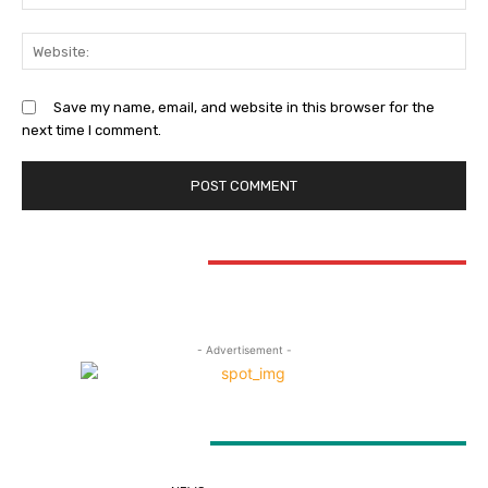
Web
Save my name, email, and website in this browser for the
next time I comment.
STAY CONNECTED
- Advertisement -
LATEST ARTICLES