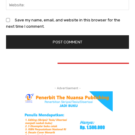
Web
Save my name, email, and website in this browser for the
next time I comment.
STAY CONNECTED
- Advertisement -