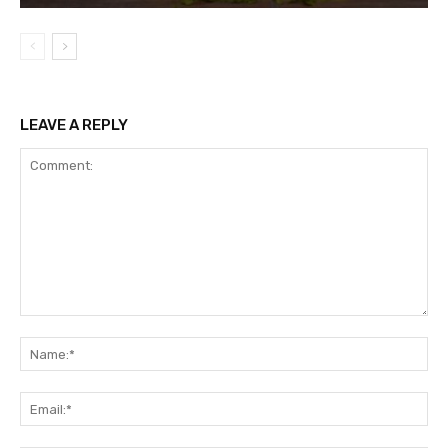
LEAVE A REPLY
Comment:
Na
Ema