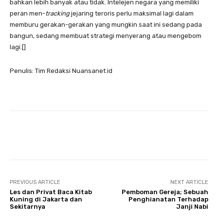
bahkan lebih banyak atau tidak. Intelejen negara yang memiliki
peran men-
tracking
jejaring teroris perlu maksimal lagi dalam
memburu gerakan-gerakan yang mungkin saat ini sedang pada
bangun, sedang membuat strategi menyerang atau mengebom
lagi.[]
Penulis: Tim Redaksi Nuansanet.id
Twitter
PREVIOUS ARTICLE
NEXT ARTICLE
Les dan Privat Baca Kitab
Pemboman Gereja; Sebuah
Kuning di Jakarta dan
Penghianatan Terhadap
Sekitarnya
Janji Nabi