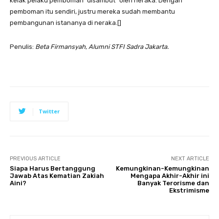
kelak pelaku pemboman “disambut” oleh neraka. Dengan
pemboman itu sendiri, justru mereka sudah membantu
pembangunan istananya di neraka.[]
Penulis:
Beta Firmansyah, Alumni STFI Sadra Jakarta.
Twitter
PREVIOUS ARTICLE
NEXT ARTICLE
Siapa Harus Bertanggung
Kemungkinan-Kemungkinan
Jawab Atas Kematian Zakiah
Mengapa Akhir-Akhir ini
Aini?
Banyak Terorisme dan
Ekstrimisme