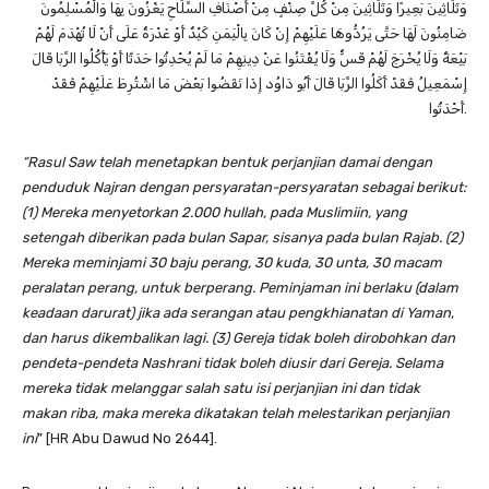
وَثَلَاثِينَ بَعِيرًا وَثَلَاثِينَ مِنْ كُلِّ صِنْفٍ مِنْ أَصْنَافِ السِّلَاحِ يَغْزُونَ بِهَا وَالْمُسْلِمُونَ
ضَامِنُونَ لَهَا حَتَّى يَرُدُّوهَا عَلَيْهِمْ إِنْ كَانَ بِالْيَمَنِ كَيْدٌ أَوْ غَدْرَةٌ عَلَى أَنْ لَا تُهْدَمَ لَهُمْ
بَيْعَةٌ وَلَا يُخْرَجَ لَهُمْ قَسٌّ وَلَا يُفْتَنُوا عَنْ دِينِهِمْ مَا لَمْ يُحْدِثُوا حَدَثًا أَوْ يَأْكُلُوا الرِّبَا قَالَ
إِسْمَعِيلُ فَقَدْ أَكَلُوا الرِّبَا قَالَ أَبُو دَاوُد إِذَا نَقَضُوا بَعْضَ مَا اشْتُرِطَ عَلَيْهِمْ فَقَدْ
أَحْدَثُوا.
“Rasul Saw telah menetapkan bentuk perjanjian damai dengan
penduduk Najran dengan persyaratan-persyaratan sebagai berikut:
(1) Mereka menyetorkan 2.000 hullah, pada Muslimiin, yang
setengah diberikan pada bulan Sapar, sisanya pada bulan Rajab. (2)
Mereka meminjami 30 baju perang, 30 kuda, 30 unta, 30 macam
peralatan perang, untuk berperang. Peminjaman ini berlaku (dalam
keadaan darurat) jika ada serangan atau pengkhianatan di Yaman,
dan harus dikembalikan lagi. (3) Gereja tidak boleh dirobohkan dan
pendeta-pendeta Nashrani tidak boleh diusir dari Gereja. Selama
mereka tidak melanggar salah satu isi perjanjian ini dan tidak
makan riba, maka mereka dikatakan telah melestarikan perjanjian
ini
” [HR Abu Dawud No 2644].