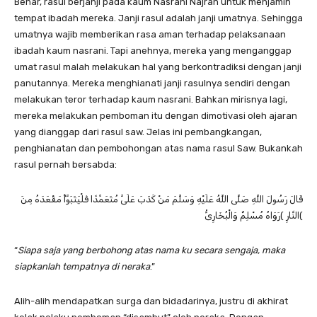
Benar, rasul berjanji pada kaum Nasrani Najran untuk menjamin
tempat ibadah mereka. Janji rasul adalah janji umatnya. Sehingga
umatnya wajib memberikan rasa aman terhadap pelaksanaan
ibadah kaum nasrani. Tapi anehnya, mereka yang menganggap
umat rasul malah melakukan hal yang berkontradiksi dengan janji
panutannya. Mereka menghianati janji rasulnya sendiri dengan
melakukan teror terhadap kaum nasrani. Bahkan mirisnya lagi,
mereka melakukan pemboman itu dengan dimotivasi oleh ajaran
yang dianggap dari rasul saw. Jelas ini pembangkangan,
penghianatan dan pembohongan atas nama rasul Saw. Bukankah
rasul pernah bersabda:
قَالَ رَسُولَ اللَّهِ صَلَّى اللَّهُ عَلَيْهِ وَسَلَّمَ مَنْ كَذَبَ عَلَىَّ مُتَعَمِّدًا فَلْيَتَبَوَّأْ مَقْعَدَهُ مِنَ
النَّارِ )رَوَاهُ مُسْلِمٌ وَالْبُخَارِىُّ(
“
Siapa saja yang berbohong atas nama ku secara sengaja, maka
siapkanlah tempatnya di neraka
.”
Alih-alih mendapatkan surga dan bidadarinya, justru di akhirat