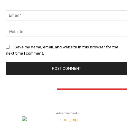
Ema
Web
Save my name, email, and website in this browser for the
next time I comment.
STAY CONNECTED
- Advertisement -