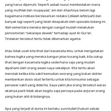
yang harus dipenuhi. Seperti
asbab nuzul,
membedakan mana
yang
muthlak
dan
muqayyad
, ‘
am
dan
khashnya
, belum lagi
bagaimana indikasi berdasarkan redaksi (
dilalah lafdziyah
) dan
banyak lagi seperti yang telah disepakati oleh spesialis bidang ini.
Nah
sementara mereka dengan sangat mudah melakukan
pencomotan “sekarepe dewek” terhadap ayat Al-Qur’an.
Tindakan tersebut tentu tidak dibenarkan agama.
Atau tidak usah kita lihat dari kacamata ilmu, untuk mengatakan
bahwa logika yang mereka bangun jelas kurang baik, kita cukup
lihat dengan kacamata logika sederhana saja yang mudah
dipahami oleh orang awam saya sekalipun. Kita tentu akan
menolak ketika kita sakit kemudian seorang yang bukan dokter
memberikan dosis obat tertentu untuk kita konsumsi sebagai
penawar sakit yang diderita. Saya yakin jika orang tersebut waras
akalnya pasti tidak akan begitu saja percaya pada anjuran orang
yang bukan ahli di bidangnya.
Apa yang terjadi di dunia ini berlaku
sunntullah
(hukum sebab