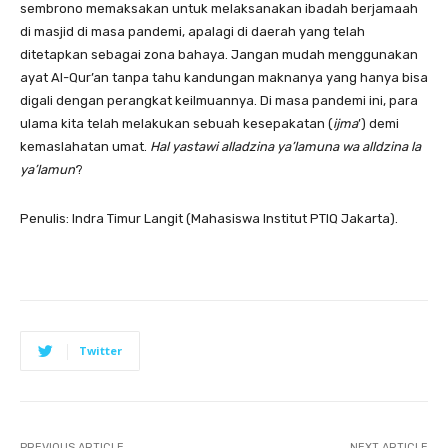
sembrono memaksakan untuk melaksanakan ibadah berjamaah
di masjid di masa pandemi, apalagi di daerah yang telah
ditetapkan sebagai zona bahaya. Jangan mudah menggunakan
ayat Al-Qur’an tanpa tahu kandungan maknanya yang hanya bisa
digali dengan perangkat keilmuannya. Di masa pandemi ini, para
ulama kita telah melakukan sebuah kesepakatan (
ijma
’) demi
kemaslahatan umat.
Hal yastawi alladzina ya’lamuna wa alldzina la
ya’lamun
?
Penulis: Indra Timur Langit (Mahasiswa Institut PTIQ Jakarta).
Twitter
PREVIOUS ARTICLE
NEXT ARTICLE