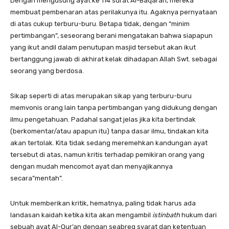
Dengan mengusung ayat ke 114 surat Al-Baqarah, mereka
membuat pembenaran atas perilakunya itu. Agaknya pernyataan
di atas cukup terburu-buru. Betapa tidak, dengan “minim
pertimbangan”, seseorang berani mengatakan bahwa siapapun
yang ikut andil dalam penutupan masjid tersebut akan ikut
bertanggung jawab di akhirat kelak dihadapan Allah Swt. sebagai
seorang yang berdosa.
Sikap seperti di atas merupakan sikap yang terburu-buru
memvonis orang lain tanpa pertimbangan yang didukung dengan
ilmu pengetahuan. Padahal sangat jelas jika kita bertindak
(berkomentar/atau apapun itu) tanpa dasar ilmu, tindakan kita
akan tertolak. Kita tidak sedang meremehkan kandungan ayat
tersebut di atas, namun kritis terhadap pemikiran orang yang
dengan mudah mencomot ayat dan menyajikannya
secara”mentah”.
Untuk memberikan kritik, hematnya, paling tidak harus ada
landasan kaidah ketika kita akan mengambil
istinbath
hukum dari
sebuah ayat Al-Qur’an dengan seabreg syarat dan ketentuan