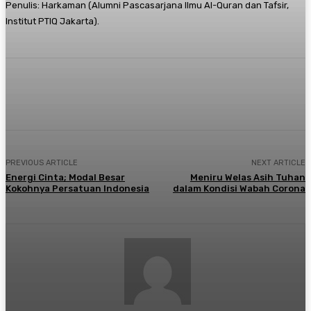
Penulis: Harkaman (Alumni Pascasarjana Ilmu Al-Quran dan Tafsir,
Institut PTIQ Jakarta).
Twitter
PREVIOUS ARTICLE
NEXT ARTICLE
Energi Cinta; Modal Besar
Meniru Welas Asih Tuhan
Kokohnya Persatuan Indonesia
dalam Kondisi Wabah Corona