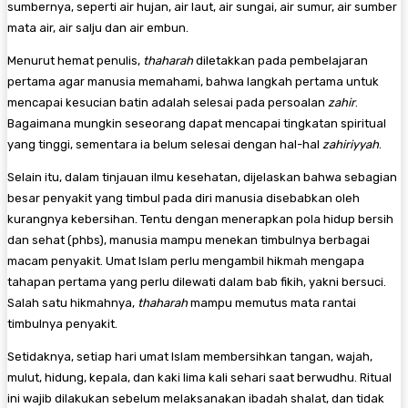
sumbernya, seperti air hujan, air laut, air sungai, air sumur, air sumber
mata air, air salju dan air embun.
Menurut hemat penulis,
thaharah
diletakkan pada pembelajaran
pertama agar manusia memahami, bahwa langkah pertama untuk
mencapai kesucian batin adalah selesai pada persoalan
zahir
.
Bagaimana mungkin seseorang dapat mencapai tingkatan spiritual
yang tinggi, sementara ia belum selesai dengan hal-hal
zahiriyyah
.
Selain itu, dalam tinjauan ilmu kesehatan, dijelaskan bahwa sebagian
besar penyakit yang timbul pada diri manusia disebabkan oleh
kurangnya kebersihan. Tentu dengan menerapkan pola hidup bersih
dan sehat (phbs), manusia mampu menekan timbulnya berbagai
macam penyakit. Umat Islam perlu mengambil hikmah mengapa
tahapan pertama yang perlu dilewati dalam bab fikih, yakni bersuci.
Salah satu hikmahnya,
thaharah
mampu memutus mata rantai
timbulnya penyakit.
Setidaknya, setiap hari umat Islam membersihkan tangan, wajah,
mulut, hidung, kepala, dan kaki lima kali sehari saat berwudhu. Ritual
ini wajib dilakukan sebelum melaksanakan ibadah shalat, dan tidak