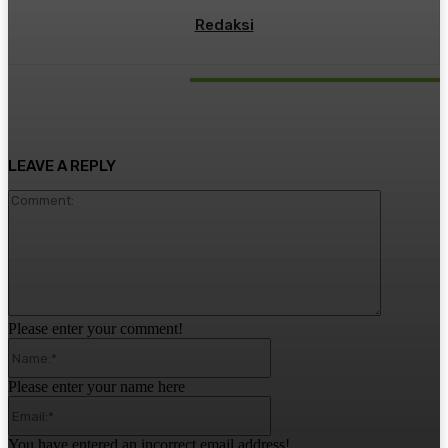
Redaksi
RELATED ARTICLES
LEAVE A REPLY
Comment:
Please enter your comment!
Name:*
Please enter your name here
Email:*
You have entered an incorrect email address!