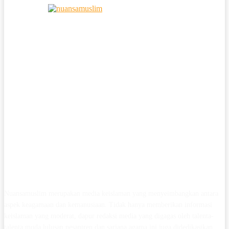
Nuansamuslim merupakan media keislaman yang menyeimbangkan antara
aspek keagamaan dan kemanusiaan. Tidak hanya memberikan informasi
keislaman yang moderat, dapur redaksi media yang digagas oleh talenta-
talenta muda lulusan pesantren dan sarjana agama ini juga didedikasikan