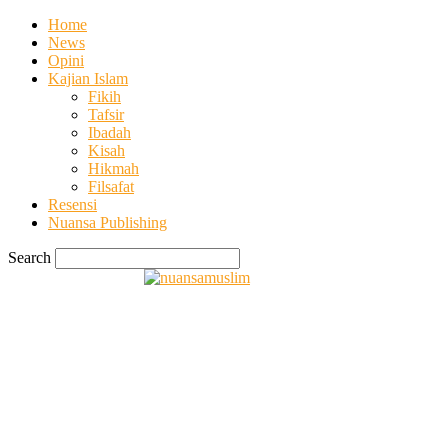
Home
News
Opini
Kajian Islam
Fikih
Tafsir
Ibadah
Kisah
Hikmah
Filsafat
Resensi
Nuansa Publishing
Search