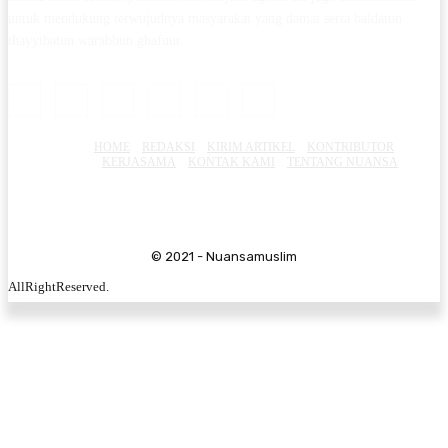
untuk mendukung terwujudnya masyarakat yang damai serta baldatun
thayyibatun warabbun ghafuur.
HOME
REDAKSI
KIRIM ARTIKEL
KONTRIBUTOR
KERJASAMA
KONTAK KAMI
TENTANG NUANSA
© 2021 - Nuansamuslim
AllRightReserved.