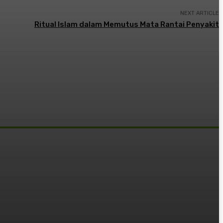
NEXT ARTICLE
Ritual Islam dalam Memutus Mata Rantai Penyakit