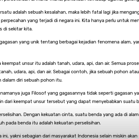
rsatu adalah sebuah kesalahan, maka lebih fatal lagi jika menga
pecahan yang terjadi di negara ini. Kita hanya perlu untuk meng
i sekitar kita.
liki gagasan yang unik tentang berbagai kejadian fenomena alam, 
 keempat unsur itu adalah tanah, udara, api, dan air. Semua prose
anah, udara, api, dan air. Sebagai contoh, jika sebuah pohon a
dalam diri sebuah pohon itu.
amanya juga Filosof yang gagasannya tidak seperti gagasan yang
ain dari keempat unsur tersebut yang dapat menyebabkan suatu b
rselisihan. Dengan kekuatan cinta, suatu benda yang ada di alam
h pada benda itu adalah kekuatan perselisihan.
ni, yakni sebagian dari masyarakat Indonesia selain miskin aka