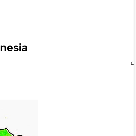
onesia
0