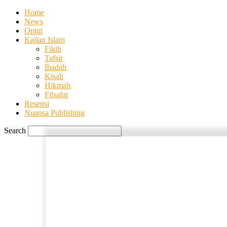
Home
News
Opini
Kajian Islam
Fikih
Tafsir
Ibadah
Kisah
Hikmah
Filsafat
Resensi
Nuansa Publishing
Search