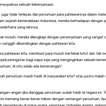
 terwujudnya sebuah kebersamaan.
n, juga tidak terlepas dari persatuan para pahlawannya dalam me
dalam sejarah kemerdekaan Indonesia, mereka berhadapan dengan
sederhana yang lainnya.
ihak musuh, mereka dilengkapi dengan persenjataan yang sangat 
ih canggih dibandingkan dengan pahlawan kita.
ara pahlawan kita, membuat para musuh bertekuk lutut dan tak m
enjadi peringatan bagi siapa saja yang menginginkan sebuah ke
rsatuan, di situ selalu ada kemenangan”.
kah persatuan masih hadir di masyarakat kita? atau justru malah
u berangan-angan jika dianggap persatuan sudah hadir di negara ini
at ini memang benar-benar miksin dengan semangat persatuan. Apa
alah perseteruan di mana-mana, penistaan terhadap agama, golong