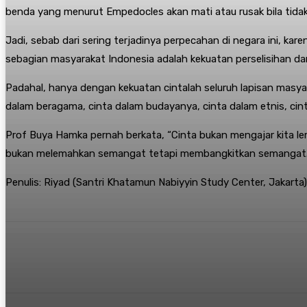
benda yang menurut Empedocles akan mati atau rusak bila tidak
Jadi, sebab dari sering terjadinya perpecahan di negara ini, kar
sebagian masyarakat Indonesia adalah kekuatan perselisihan dan
Padahal, hanya dengan kekuatan cintalah seluruh lapisan masya
dalam beragama, cinta dalam budayanya, cinta dalam etnis, ci
Prof Buya Hamka pernah berkata, “Cinta bukan mengajar kita l
bukan melemahkan semangat tetapi membangkitkan semangat.
Penulis: Riyad (Santri Khatamun Nabiyyin Study Center, Jakarta)
Share
Twitter