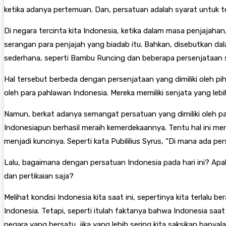
ketika adanya pertemuan. Dan, persatuan adalah syarat untuk
Di negara tercinta kita Indonesia, ketika dalam masa penjajaha
serangan para penjajah yang biadab itu. Bahkan, disebutkan 
sederhana, seperti Bambu Runcing dan beberapa persenjataan 
Hal tersebut berbeda dengan persenjataan yang dimiliki oleh p
oleh para pahlawan Indonesia. Mereka memiliki senjata yang leb
Namun, berkat adanya semangat persatuan yang dimiliki oleh p
Indonesiapun berhasil meraih kemerdekaannya. Tentu hal ini m
menjadi kuncinya. Seperti kata Pubililius Syrus, “Di mana ada pe
Lalu, bagaimana dengan persatuan Indonesia pada hari ini? Apa
dan pertikaian saja?
Melihat kondisi Indonesia kita saat ini, sepertinya kita terlal
Indonesia. Tetapi, seperti itulah faktanya bahwa Indonesia sa
negara yang bersatu, jika yang lebih sering kita saksikan hany