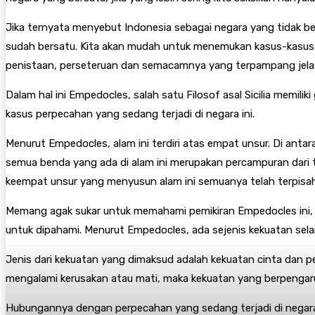
Jika ternyata menyebut Indonesia sebagai negara yang tidak be
sudah bersatu. Kita akan mudah untuk menemukan kasus-kasus per
penistaan, perseteruan dan semacamnya yang terpampang jelas d
Dalam hal ini Empedocles, salah satu Filosof asal Sicilia memi
kasus perpecahan yang sedang terjadi di negara ini.
Menurut Empedocles, alam ini terdiri atas empat unsur. Di antara
semua benda yang ada di alam ini merupakan percampuran dari t
keempat unsur yang menyusun alam ini semuanya telah terpisah 
Memang agak sukar untuk memahami pemikiran Empedocles ini, n
untuk dipahami. Menurut Empedocles, ada sejenis kekuatan sel
Jenis dari kekuatan yang dimaksud adalah kekuatan cinta dan pe
mengalami kerusakan atau mati, maka kekuatan yang berpengaru
Hubungannya dengan perpecahan yang sedang terjadi di negara i