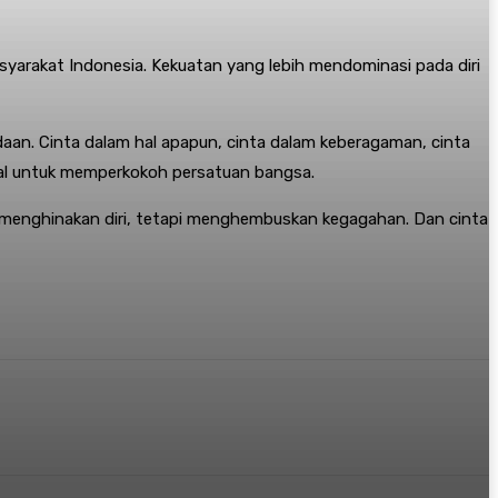
masyarakat Indonesia. Kekuatan yang lebih mendominasi pada diri
daan. Cinta dalam hal apapun, cinta dalam keberagaman, cinta
ekal untuk memperkokoh persatuan bangsa.
a menghinakan diri, tetapi menghembuskan kegagahan. Dan cinta