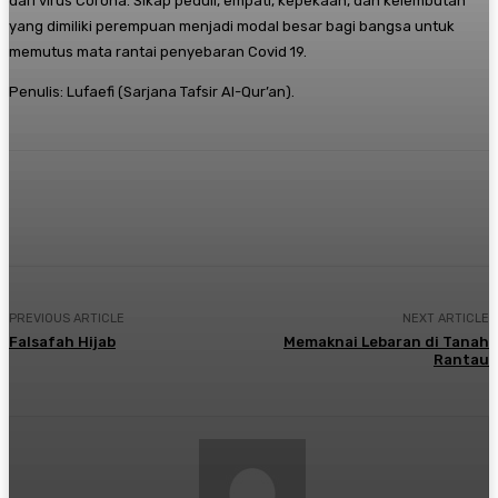
dari virus Corona. Sikap peduli, empati, kepekaan, dan kelembutan
yang dimiliki perempuan menjadi modal besar bagi bangsa untuk
memutus mata rantai penyebaran Covid 19.
Penulis: Lufaefi (Sarjana Tafsir Al-Qur’an).
Twitter
PREVIOUS ARTICLE
NEXT ARTICLE
Falsafah Hijab
Memaknai Lebaran di Tanah
Rantau