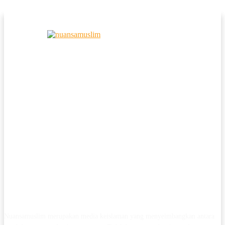
Nuansamuslim merupakan media keislaman yang menyeimbangkan antara