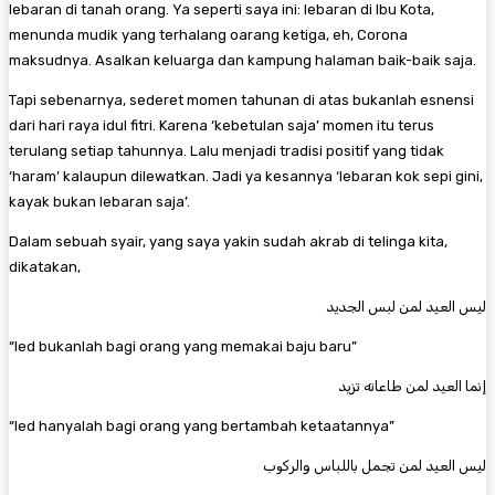
lebaran di tanah orang. Ya seperti saya ini: lebaran di Ibu Kota,
menunda mudik yang terhalang oarang ketiga, eh, Corona
maksudnya. Asalkan keluarga dan kampung halaman baik-baik saja.
Tapi sebenarnya, sederet momen tahunan di atas bukanlah esnensi
dari hari raya idul fitri. Karena ‘kebetulan saja’ momen itu terus
terulang setiap tahunnya. Lalu menjadi tradisi positif yang tidak
‘haram’ kalaupun dilewatkan. Jadi ya kesannya ‘lebaran kok sepi gini,
kayak bukan lebaran saja’.
Dalam sebuah syair, yang saya yakin sudah akrab di telinga kita,
dikatakan,
ليس العيد لمن لبس الجديد
“Ied bukanlah bagi orang yang memakai baju baru”
إنما العيد لمن طاعاته تزيد
“Ied hanyalah bagi orang yang bertambah ketaatannya”
ليس العيد لمن تجمل باللباس والركوب