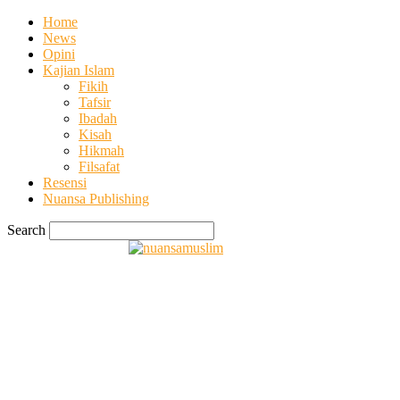
Home
News
Opini
Kajian Islam
Fikih
Tafsir
Ibadah
Kisah
Hikmah
Filsafat
Resensi
Nuansa Publishing
Search