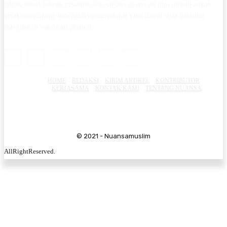
talenta muda lulusan pesantren dan sarjana agama ini juga didedikasikan
untuk mendukung terwujudnya masyarakat yang damai serta baldatun
thayyibatun warabbun ghafuur.
HOME
REDAKSI
KIRIM ARTIKEL
KONTRIBUTOR
KERJASAMA
KONTAK KAMI
TENTANG NUANSA
© 2021 - Nuansamuslim
AllRightReserved.