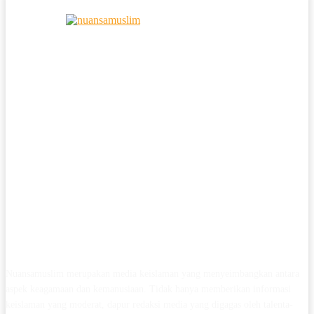
Nuansamuslim merupakan media keislaman yang menyeimbangkan antara
aspek keagamaan dan kemanusiaan. Tidak hanya memberikan informasi
keislaman yang moderat, dapur redaksi media yang digagas oleh talenta-