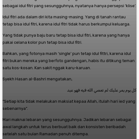
sebagai idul fitri yang sesungguhnya, nyatanya hanya persepsi ‘klise’.
Idul fitri ada dalam diri kita masing-masing. Yang di tanah rantau
tetap bisa idul fitri, karena idul fitri tidak harus berkumpul keluarga.
Yang tidak punya baju baru tetap bisa idul fitri, karena yang hanya
pakai celana kolor pun tetap bisa idul fitri.
Bahkan, yang fotonya masih ‘single’ pun tetap idul fittri, karena idul
fitri bukan mereka yang berfoto gandengan, habis itu ditikung teman
satu kos-kosan. Kan sakit nggak karu-karuan.
Syekh Hasan al-Bashri mengatakan,
كل يوم يمر عليك لم تعصي الله فيه فهو عيد
“Setiap kita tidak melakukan maksiat kepaa Allah, itulah hari ied yang
sebenarnya”.
Mari maknai lebaran yang sesungguhnya. Jadikan lebaran sebagai
awal langkah untuk terus berbuat baik dan konsisten beribadah
setelah satu bulan Ramadan penuh ditempa.