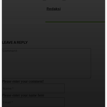
Redaksi
RELATED ARTICLES
LEAVE A REPLY
Comment:
Please enter your comment!
Name:*
Please enter your name here
Email:*