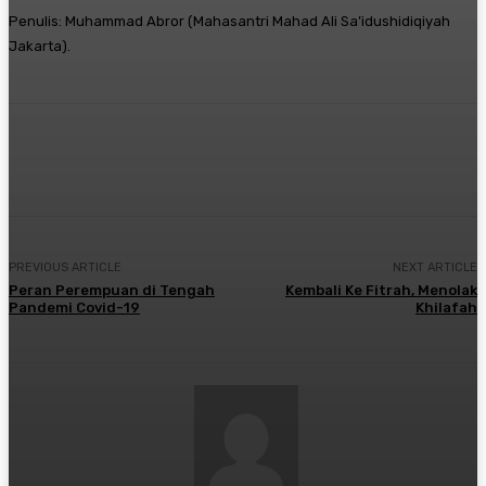
Penulis: Muhammad Abror (Mahasantri Mahad Ali Sa’idushidiqiyah
Jakarta).
Twitter
PREVIOUS ARTICLE
NEXT ARTICLE
Peran Perempuan di Tengah
Kembali Ke Fitrah, Menolak
Pandemi Covid-19
Khilafah