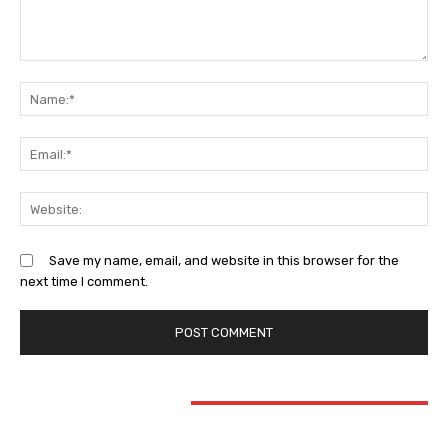
Comment:
Na
Ema
Web
Save my name, email, and website in this browser for the
next time I comment.
STAY CONNECTED