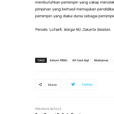
membutuhkan pemimpin yang cakap menolak 
pimpinan yang berhasil memajukan pendidika
pemimpin yang diakui dunia sebagai pemimpin 
Penulis: Lufaefi,
Warga NU Jakarta Selatan
.
TAGS
Ketum PBNU
KH Said Aqil
Muktamar
Twitter
Share
PREVIOUS ARTICLE