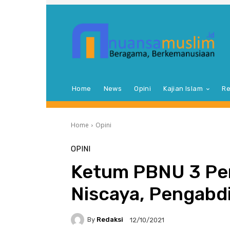
Home
News
Opini
Kajian Islam
Re
Home
Opini
OPINI
Ketum PBNU 3 Per
Niscaya, Pengabd
By
Redaksi
12/10/2021