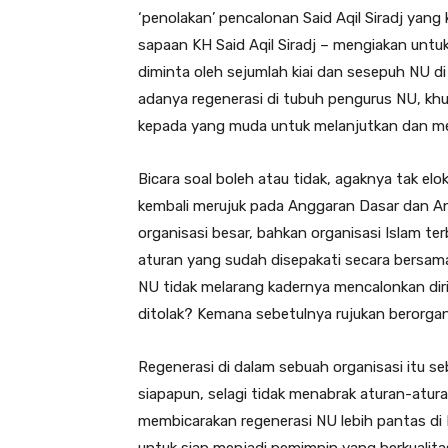
‘penolakan’ pencalonan Said Aqil Siradj yang 
sapaan KH Said Aqil Siradj – mengiakan untu
diminta oleh sejumlah kiai dan sesepuh NU di
adanya regenerasi di tubuh pengurus NU, k
kepada yang muda untuk melanjutkan dan m
Bicara soal boleh atau tidak, agaknya tak elok
kembali merujuk pada Anggaran Dasar dan 
organisasi besar, bahkan organisasi Islam t
aturan yang sudah disepakati secara bersam
NU tidak melarang kadernya mencalonkan dir
ditolak? Kemana sebetulnya rujukan berorgan
Regenerasi di dalam sebuah organisasi itu s
siapapun, selagi tidak menabrak aturan-atur
membicarakan regenerasi NU lebih pantas d
untuk siap menjadi pemimpin yang berkuali