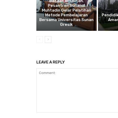
Bacaan Al-Qur’an,
Pesantren Sunanul
Muhtadin Gelar Pelatihan
Metode Pembelajaran
Pendidi
Bersama Universitas Sunan
Aman
Gresik
LEAVE A REPLY
Comment: