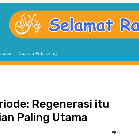
sensi
Nuansa Publishing
S
iode: Regenerasi itu
ian Paling Utama
0