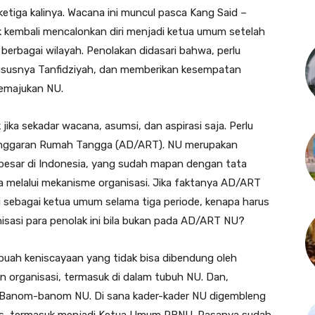
ketiga kalinya. Wacana ini muncul pasca Kang Said –
k kembali mencalonkan diri menjadi ketua umum setelah
 berbagai wilayah. Penolakan didasari bahwa, perlu
hususnya Tanfidziyah, dan memberikan kesempatan
emajukan NU.
 jika sekadar wacana, asumsi, dan aspirasi saja. Perlu
Anggaran Rumah Tangga (AD/ART). NU merupakan
erbesar di Indonesia, yang sudah mapan dengan tata
a melalui mekanisme organisasi. Jika faktanya AD/ART
i sebagai ketua umum selama tiga periode, kenapa harus
isasi para penolak ini bila bukan pada AD/ART NU?
ebuah keniscayaan yang tidak bisa dibendung oleh
an organisasi, termasuk di dalam tubuh NU. Dan,
i Banom-banom NU. Di sana kader-kader NU digembleng
tas, termasuk menjadi Ketua Umum PBNU. Rasanya sudah