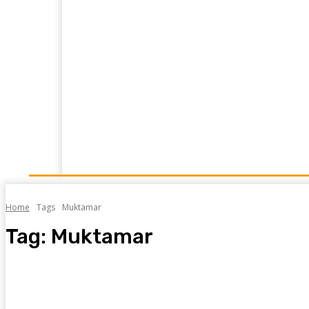
Home
News
Opini
Kajian Islam
Resensi
Home
Tags
Muktamar
Tag:
Muktamar