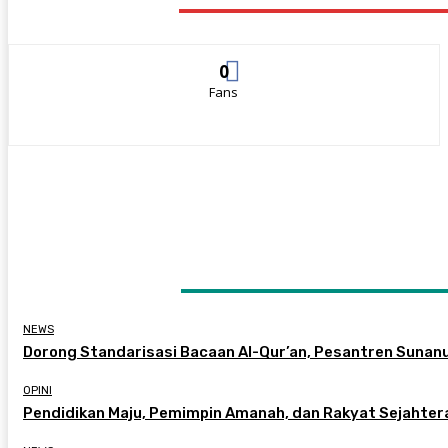
STAY CONNECTED
0
Fans
LATEST ARTICLES
NEWS
Dorong Standarisasi Bacaan Al-Qur’an, Pesantren Sunan
OPINI
Pendidikan Maju, Pemimpin Amanah, dan Rakyat Sejahter