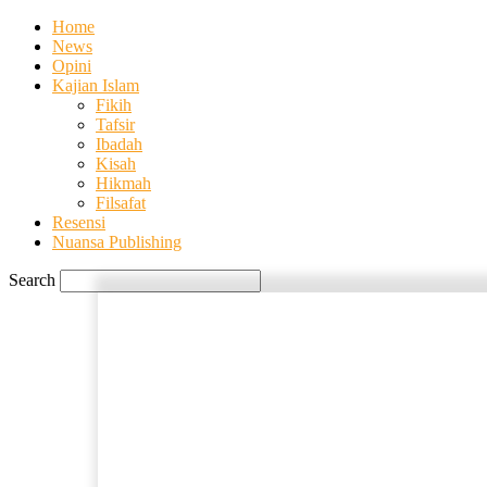
Home
News
Opini
Kajian Islam
Fikih
Tafsir
Ibadah
Kisah
Hikmah
Filsafat
Resensi
Nuansa Publishing
Search