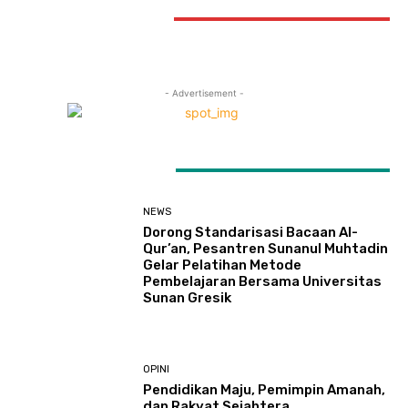
STAY CONNECTED
- Advertisement -
LATEST ARTICLES
NEWS
Dorong Standarisasi Bacaan Al-
Qur’an, Pesantren Sunanul Muhtadin
Gelar Pelatihan Metode
Pembelajaran Bersama Universitas
Sunan Gresik
OPINI
Pendidikan Maju, Pemimpin Amanah,
dan Rakyat Sejahtera