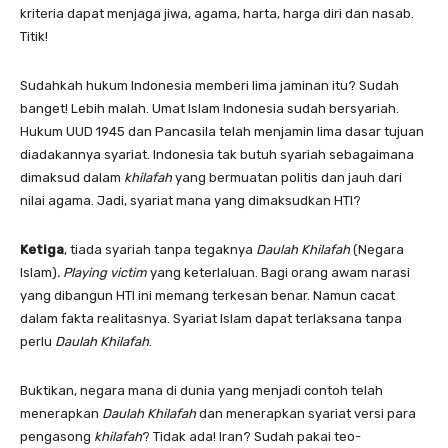
kriteria dapat menjaga jiwa, agama, harta, harga diri dan nasab.
Titik!
Sudahkah hukum Indonesia memberi lima jaminan itu? Sudah
banget! Lebih malah. Umat Islam Indonesia sudah bersyariah.
Hukum UUD 1945 dan Pancasila telah menjamin lima dasar tujuan
diadakannya syariat. Indonesia tak butuh syariah sebagaimana
dimaksud dalam
khilafah
yang bermuatan politis dan jauh dari
nilai agama. Jadi, syariat mana yang dimaksudkan HTI?
Ketiga
, tiada syariah tanpa tegaknya
Daulah Khilafah
(Negara
Islam)
.
Playing victim
yang keterlaluan. Bagi orang awam narasi
yang dibangun HTI ini memang terkesan benar. Namun cacat
dalam fakta realitasnya. Syariat Islam dapat terlaksana tanpa
perlu
Daulah Khilafah
.
Buktikan, negara mana di dunia yang menjadi contoh telah
menerapkan
Daulah Khilafah
dan menerapkan syariat versi para
pengasong
khilafah
? Tidak ada! Iran? Sudah pakai teo-