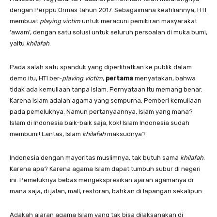
dengan Perppu Ormas tahun 2017. Sebagaimana keahliannya, HTI
membuat
playing victim
untuk meracuni pemikiran masyarakat
‘awam’, dengan satu solusi untuk seluruh persoalan di muka bumi,
yaitu
khilafah
.
Pada salah satu spanduk yang diperlihatkan ke publik dalam
demo itu, HTI ber-
plaving victim
,
pertama
menyatakan, bahwa
tidak ada kemuliaan tanpa Islam. Pernyataan itu memang benar.
Karena Islam adalah agama yang sempurna. Pemberi kemuliaan
pada pemeluknya. Namun pertanyaannya, Islam yang mana?
Islam di Indonesia baik-baik saja, kok! Islam Indonesia sudah
membumi! Lantas, Islam
khilafah
maksudnya?
Indonesia dengan mayoritas muslimnya, tak butuh sama
khilafah
.
Karena apa? Karena agama Islam dapat tumbuh subur di negeri
ini. Pemeluknya bebas mengekspresikan ajaran agamanya di
mana saja, di jalan, mall, restoran, bahkan di lapangan sekalipun.
Adakah ajaran agama Islam yang tak bisa dilaksanakan di