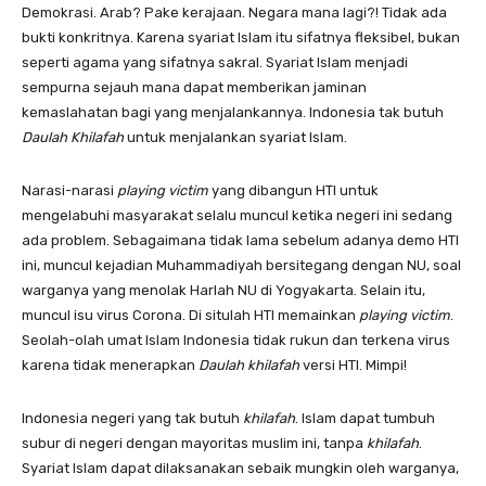
Demokrasi. Arab? Pake kerajaan. Negara mana lagi?! Tidak ada
bukti konkritnya. Karena syariat Islam itu sifatnya fleksibel, bukan
seperti agama yang sifatnya sakral. Syariat Islam menjadi
sempurna sejauh mana dapat memberikan jaminan
kemaslahatan bagi yang menjalankannya. Indonesia tak butuh
Daulah Khilafah
untuk menjalankan syariat Islam.
Narasi-narasi
playing victim
yang dibangun HTI untuk
mengelabuhi masyarakat selalu muncul ketika negeri ini sedang
ada problem. Sebagaimana tidak lama sebelum adanya demo HTI
ini, muncul kejadian Muhammadiyah bersitegang dengan NU, soal
warganya yang menolak Harlah NU di Yogyakarta. Selain itu,
muncul isu virus Corona. Di situlah HTI memainkan
playing victim
.
Seolah-olah umat Islam Indonesia tidak rukun dan terkena virus
karena tidak menerapkan
Daulah khilafah
versi HTI. Mimpi!
Indonesia negeri yang tak butuh
khilafah
. Islam dapat tumbuh
subur di negeri dengan mayoritas muslim ini, tanpa
khilafah
.
Syariat Islam dapat dilaksanakan sebaik mungkin oleh warganya,