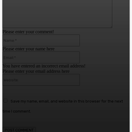
Please enter your comment!
Name:*
Please enter your name here
Email:*
You have entered an incorrect email address!
Please enter your email address here
Website:
Save my name, email, and website in this browser for the next
time I comment.