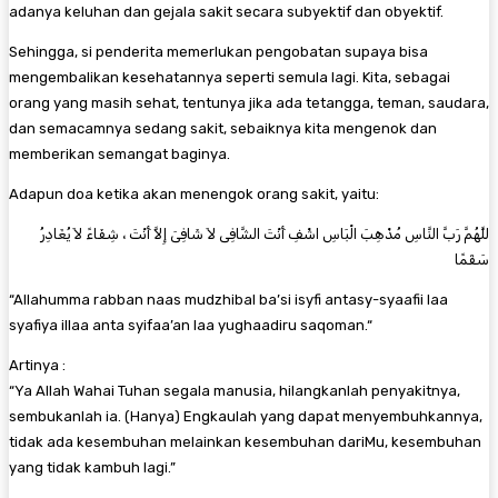
adanya keluhan dan gejala sakit secara subyektif dan obyektif.
Sehingga, si penderita memerlukan pengobatan supaya bisa
mengembalikan kesehatannya seperti semula lagi. Kita, sebagai
orang yang masih sehat, tentunya jika ada tetangga, teman, saudara,
dan semacamnya sedang sakit, sebaiknya kita mengenok dan
memberikan semangat baginya.
Adapun doa ketika akan menengok orang sakit, yaitu:
للَّهُمَّ رَبَّ النَّاسِ مُذْهِبَ الْبَاسِ اشْفِ أَنْتَ الشَّافِى لاَ شَافِىَ إِلاَّ أَنْتَ ، شِفَاءً لاَ يُغَادِرُ
سَقَمًا
“Allahumma rabban naas mudzhibal ba’si isyfi antasy-syaafii laa
syafiya illaa anta syifaa’an laa yughaadiru saqoman.“
Artinya :
“Ya Allah Wahai Tuhan segala manusia, hilangkanlah penyakitnya,
sembukanlah ia. (Hanya) Engkaulah yang dapat menyembuhkannya,
tidak ada kesembuhan melainkan kesembuhan dariMu, kesembuhan
yang tidak kambuh lagi.”