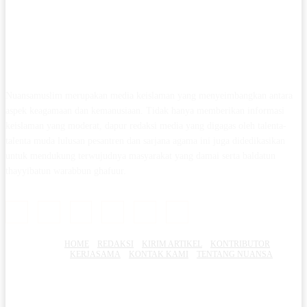
Nuansamuslim merupakan media keislaman yang menyeimbangkan antara
aspek keagamaan dan kemanusiaan. Tidak hanya memberikan informasi
keislaman yang moderat, dapur redaksi media yang digagas oleh talenta-
talenta muda lulusan pesantren dan sarjana agama ini juga didedikasikan
untuk mendukung terwujudnya masyarakat yang damai serta baldatun
thayyibatun warabbun ghafuur.
HOME
REDAKSI
KIRIM ARTIKEL
KONTRIBUTOR
KERJASAMA
KONTAK KAMI
TENTANG NUANSA