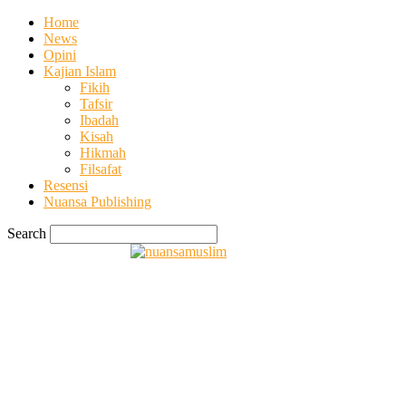
Home
News
Opini
Kajian Islam
Fikih
Tafsir
Ibadah
Kisah
Hikmah
Filsafat
Resensi
Nuansa Publishing
Search