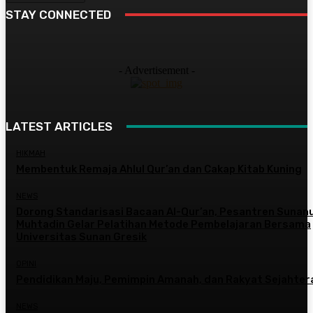
STAY CONNECTED
- Advertisement -
LATEST ARTICLES
HIKMAH
Membentuk Remaja Ahlul Qur’an dan Cakap Kitab Kuning
NEWS
Dorong Standarisasi Bacaan Al-Qur’an, Pesantren Sunanu
Muhtadin Gelar Pelatihan Metode Pembelajaran Bersama
Universitas Sunan Gresik
OPINI
Pendidikan Maju, Pemimpin Amanah, dan Rakyat Sejahter
NEWS