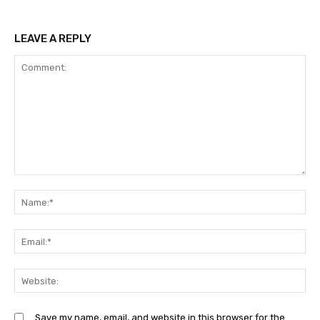
LEAVE A REPLY
Comment:
Na
Ema
Web
Save my name, email, and website in this browser for the