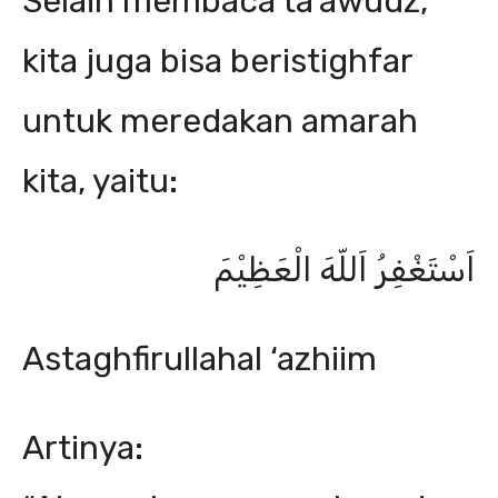
Selain membaca ta’awudz,
kita juga bisa beristighfar
untuk meredakan amarah
kita, yaitu:
اَسْتَغْفِرُ اَللّهَ الْعَظِیْمَ
Astaghfirullahal ‘azhiim
Artinya: