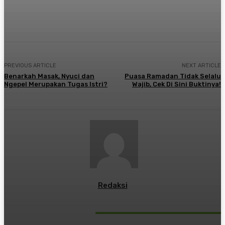
Twitter
PREVIOUS ARTICLE
NEXT ARTICLE
Benarkah Masak, Nyuci dan
Puasa Ramadan Tidak Selalu
Ngepel Merupakan Tugas Istri?
Wajib, Cek Di Sini Buktinya!
Redaksi
RELATED ARTICLES