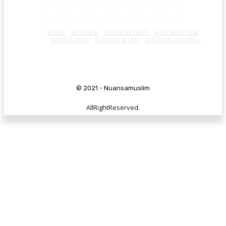
HOME
REDAKSI
KIRIM ARTIKEL
KONTRIBUTOR
KERJASAMA
KONTAK KAMI
TENTANG NUANSA
© 2021 - Nuansamuslim
AllRightReserved.