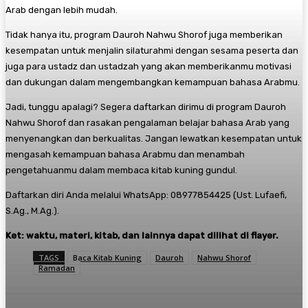
Arab dengan lebih mudah.
Tidak hanya itu, program Dauroh Nahwu Shorof juga memberikan
kesempatan untuk menjalin silaturahmi dengan sesama peserta dan
juga para ustadz dan ustadzah yang akan memberikanmu motivasi
dan dukungan dalam mengembangkan kemampuan bahasa Arabmu.
Jadi, tunggu apalagi? Segera daftarkan dirimu di program Dauroh
Nahwu Shorof dan rasakan pengalaman belajar bahasa Arab yang
menyenangkan dan berkualitas. Jangan lewatkan kesempatan untuk
mengasah kemampuan bahasa Arabmu dan menambah
pengetahuanmu dalam membaca kitab kuning gundul.
Daftarkan diri Anda melalui WhatsApp: 08977854425 (Ust. Lufaefi,
S.Ag., M.Ag.).
Ket: waktu, materi, kitab, dan lainnya dapat dilihat di flayer.
TAGS
Baca Kitab Kuning
Dauroh
Nahwu Shorof
Ramadan