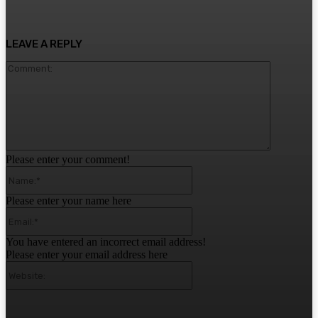
LEAVE A REPLY
Comment:
Please enter your comment!
Name:*
Please enter your name here
Email:*
You have entered an incorrect email address!
Please enter your email address here
Website: