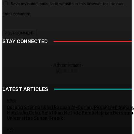
Save my name, email, and website in this browser for the next
time I comment.
STAY CONNECTED
- Advertisement -
LATEST ARTICLES
NEWS
Dorong Standarisasi Bacaan Al-Qur’an, Pesantren Sunanu
Muhtadin Gelar Pelatihan Metode Pembelajaran Bersama
Universitas Sunan Gresik
OPINI