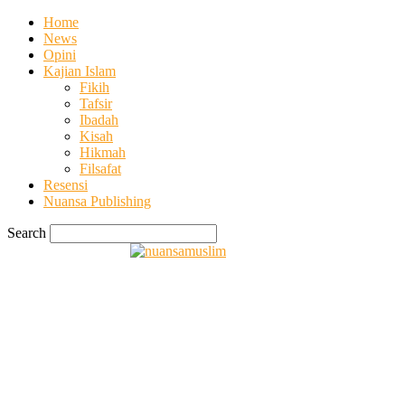
Home
News
Opini
Kajian Islam
Fikih
Tafsir
Ibadah
Kisah
Hikmah
Filsafat
Resensi
Nuansa Publishing
Search