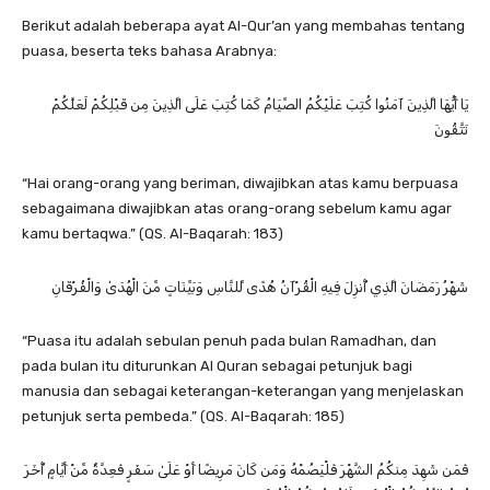
Berikut adalah beberapa ayat Al-Qur’an yang membahas tentang
puasa, beserta teks bahasa Arabnya:
يَا أَيُّهَا الَّذِينَ آمَنُوا كُتِبَ عَلَيْكُمُ الصِّيَامُ كَمَا كُتِبَ عَلَى الَّذِينَ مِن قَبْلِكُمْ لَعَلَّكُمْ
تَتَّقُونَ
“Hai orang-orang yang beriman, diwajibkan atas kamu berpuasa
sebagaimana diwajibkan atas orang-orang sebelum kamu agar
kamu bertaqwa.” (QS. Al-Baqarah: 183)
شَهْرُ رَمَضَانَ الَّذِي أُنزِلَ فِيهِ الْقُرْآنُ هُدًى لِّلنَّاسِ وَبَيِّنَاتٍ مِّنَ الْهُدَىٰ وَالْفُرْقَانِ
“Puasa itu adalah sebulan penuh pada bulan Ramadhan, dan
pada bulan itu diturunkan Al Quran sebagai petunjuk bagi
manusia dan sebagai keterangan-keterangan yang menjelaskan
petunjuk serta pembeda.” (QS. Al-Baqarah: 185)
فَمَن شَهِدَ مِنكُمُ الشَّهْرَ فَلْيَصُمْهُ وَمَن كَانَ مَرِيضًا أَوْ عَلَىٰ سَفَرٍ فَعِدَّةٌ مِّنْ أَيَّامٍ أُخَرَ