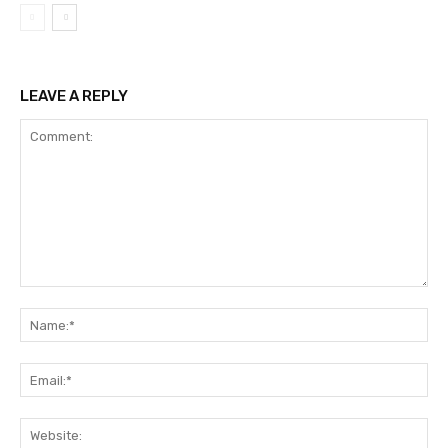
LEAVE A REPLY
Comment:
Na
Ema
Web