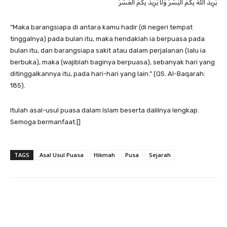
يُرِيدُ اللَّهُ بِكُمُ الْيُسْرَ وَلَا يُرِيدُ بِكُمُ الْعُسْرَ
“Maka barangsiapa di antara kamu hadir (di negeri tempat
tinggalnya) pada bulan itu, maka hendaklah ia berpuasa pada
bulan itu, dan barangsiapa sakit atau dalam perjalanan (lalu ia
berbuka), maka (wajiblah baginya berpuasa), sebanyak hari yang
ditinggalkannya itu, pada hari-hari yang lain.” (QS. Al-Baqarah:
185).
Itulah asal-usul puasa dalam Islam beserta dalilnya lengkap.
Semoga bermanfaat.[]
TAGS
Asal Usul Puasa
Hikmah
Pusa
Sejarah
Twitter