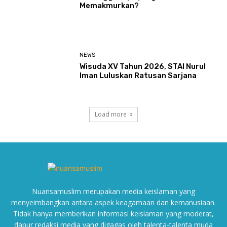
Memakmurkan?
NEWS
Wisuda XV Tahun 2026, STAI Nurul
Iman Luluskan Ratusan Sarjana
Load more
Nuansamuslim merupakan media keislaman yang
menyeimbangkan antara aspek keagamaan dan kemanusiaan.
Tidak hanya memberikan informasi keislaman yang moderat,
dapur redaksi media yang digagas oleh talenta-talenta muda