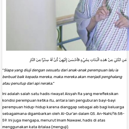
مَنِ ابْتُلِيَ مِنْ هَذِهِ الْبَنَاتِ بِشَيْءٍ فَأَحْسَنَ إِلَيْهِنَّ كُنَّ لَهُ سِتْرًا مِنَ النَّارِ
“
Siapa yang diuji dengan sesuatu dari anak-anak perempuan lalu ia
berbuat baik kepada mereka, maka mereka akan menjadi penghalang
atau penutup dari api neraka.
”
Ini adalah salah satu hadis riwayat Aisyah Ra yang merefleksikan
kondisi perempuan ketika itu, antara lain penguburan bayi-bayi
perempuan hidup-hidup karena dianggap sebagai aib bagi keluarga
sebagaimana digambarkan oleh Al-Qur’an dalam QS. An-Nahl/16:58-
59. Ini juga mengapa, menurut Imam Nawawi, hadis di atas
menggunakan kata ibtalaa (menguji).