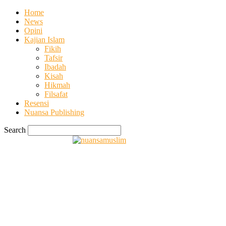
Home
News
Opini
Kajian Islam
Fikih
Tafsir
Ibadah
Kisah
Hikmah
Filsafat
Resensi
Nuansa Publishing
Search