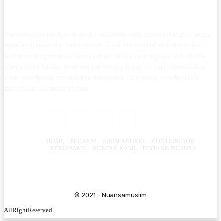
Nuansamuslim merupakan media keislaman yang menyeimbangkan antara
aspek keagamaan dan kemanusiaan. Tidak hanya memberikan informasi
keislaman yang moderat, dapur redaksi media yang digagas oleh talenta-
talenta muda lulusan pesantren dan sarjana agama ini juga didedikasikan
untuk mendukung terwujudnya masyarakat yang damai serta baldatun
thayyibatun warabbun ghafuur.
HOME
REDAKSI
KIRIM ARTIKEL
KONTRIBUTOR
KERJASAMA
KONTAK KAMI
TENTANG NUANSA
© 2021 - Nuansamuslim
AllRightReserved.