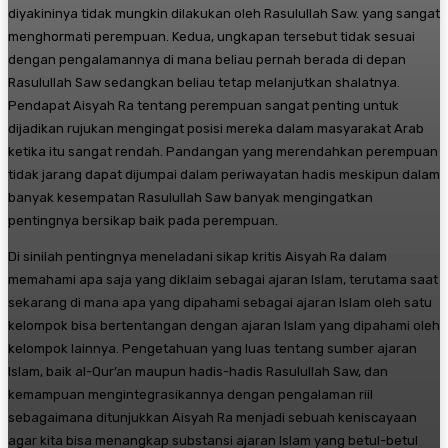
diyakininya tidak mungkin dilakukan oleh Rasulullah Saw. yang sangat
menghormati perempuan. Kedua, ungkapan tersebut tidak sesuai
dengan pengalamannya di mana beliau pernah berada di depan
Rasulullah Saw sedangkan beliau tetap melanjutkan shalatnya.
Pendapat Aisyah Ra tentang perempuan sangat penting untuk
dijadikan rujukan mengingat posisi mereka dalam masyarakat Arab
ketika itu sangat rendah. Pandangan yang merendahkan perempuan
tidak jarang dapat dijumpai dalam periwayatan hadis meskipun dalam
banyak kesempatan Rasulullah Saw banyak mengingatkan
pentingnya bersikap baik pada perempuan.
Di sinilah pentingnya meneladani sikap kritis Aisyah Ra dalam
memahami apa saja yang diklaim sebagai ajaran Islam, terutama saat
sekarang di mana apa yang dipahami sebagai ajaran Islam oleh satu
kelompok bisa bertentangan dengan ajaran Islam yang dipahami oleh
kelompok lainnya. Pengetahuan yang luas tentang sumber ajaran
Islam, baik al-Qur’an maupun hadis-hadis Rasulullah Saw, dan
kemampuan mengintegrasikannya dengan pengalaman riil
sebagaimana ditunjukkan Aisyah Ra menjadi sebuah keniscayaan
agar kita bisa menangkap substansi ajaran Islam yang betul-betul