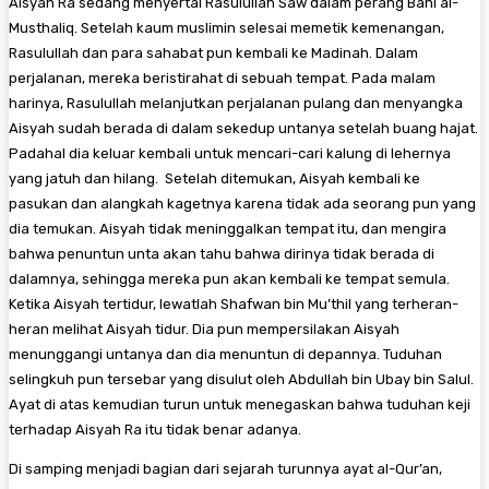
Aisyah Ra sedang menyertai Rasulullah Saw dalam perang Bani al-
Musthaliq. Setelah kaum muslimin selesai memetik kemenangan,
Rasulullah dan para sahabat pun kembali ke Madinah. Dalam
perjalanan, mereka beristirahat di sebuah tempat. Pada malam
harinya, Rasulullah melanjutkan perjalanan pulang dan menyangka
Aisyah sudah berada di dalam sekedup untanya setelah buang hajat.
Padahal dia keluar kembali untuk mencari-cari kalung di lehernya
yang jatuh dan hilang. Setelah ditemukan, Aisyah kembali ke
pasukan dan alangkah kagetnya karena tidak ada seorang pun yang
dia temukan. Aisyah tidak meninggalkan tempat itu, dan mengira
bahwa penuntun unta akan tahu bahwa dirinya tidak berada di
dalamnya, sehingga mereka pun akan kembali ke tempat semula.
Ketika Aisyah tertidur, lewatlah Shafwan bin Mu’thil yang terheran-
heran melihat Aisyah tidur. Dia pun mempersilakan Aisyah
menunggangi untanya dan dia menuntun di depannya. Tuduhan
selingkuh pun tersebar yang disulut oleh Abdullah bin Ubay bin Salul.
Ayat di atas kemudian turun untuk menegaskan bahwa tuduhan keji
terhadap Aisyah Ra itu tidak benar adanya.
Di samping menjadi bagian dari sejarah turunnya ayat al-Qur’an,