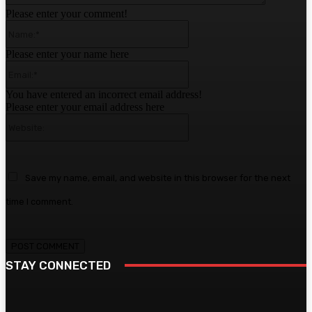
Please enter your comment!
Name:*
Please enter your name here
Email:*
You have entered an incorrect email address!
Please enter your email address here
Website:
Save my name, email, and website in this browser for the next
time I comment.
STAY CONNECTED