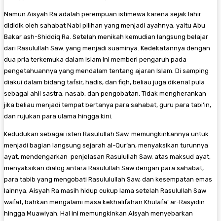
Namun Aisyah Ra adalah perempuan istimewa karena sejak lahir
dididik oleh sahabat Nabi pilihan yang menjadi ayahnya, yaitu Abu
Bakar ash-Shiddiq Ra. Setelah menikah kemudian langsung belajar
dari Rasulullah Saw. yang menjadi suaminya. Kedekatannya dengan
dua pria terkemuka dalam Islam ini memberi pengaruh pada
pengetahuannya yang mendalam tentang ajaran Islam. Di samping
diakui dalam bidang tafsir, hadis, dan fiqh, beliau juga dikenal pula
sebagai ahli sastra, nasab, dan pengobatan. Tidak mengherankan
jika beliau menjadi tempat bertanya para sahabat, guru para tabi’in,
dan rujukan para ulama hingga kini.
Kedudukan sebagai isteri Rasulullah Saw. memungkinkannya untuk
menjadi bagian langsung sejarah al-Qur’an, menyaksikan turunnya
ayat, mendengarkan penjelasan Rasulullah Saw. atas maksud ayat,
menyaksikan dialog antara Rasulullah Saw dengan para sahabat,
para tabib yang mengobati Rasululullah Saw, dan kesempatan emas
lainnya. Aisyah Ra masih hidup cukup lama setelah Rasulullah Saw
wafat, bahkan mengalami masa kekhalifahan Khulafa’ ar-Rasyidin
hingga Muawiyah. Hal ini memungkinkan Aisyah menyebarkan