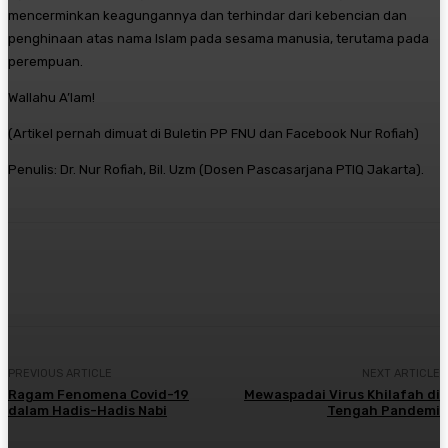
mencerminkan keagungannya dan terhindar dari kebencian dan
penghinaan atas nama Islam pada sesama manusia, terutama pada
perempuan.
Wallahu A’lam!
(Artikel pernah dimuat di Buletin PP FNU dan Facebook Nur Rofiah)
Penulis: Dr. Nur Rofiah, Bil. Uzm (Dosen Pascasarjana PTIQ Jakarta).
Twitter
PREVIOUS ARTICLE
NEXT ARTICLE
Ragam Fenomena Covid-19
Mewaspadai Virus Khilafah di
dalam Hadis-Hadis Nabi
Tengah Pandemi