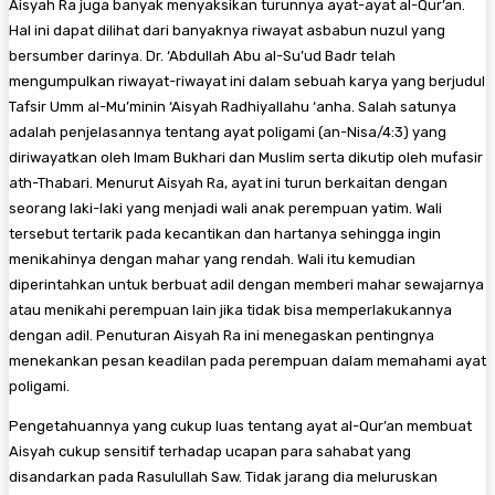
Aisyah Ra juga banyak menyaksikan turunnya ayat-ayat al-Qur’an.
Hal ini dapat dilihat dari banyaknya riwayat asbabun nuzul yang
bersumber darinya. Dr. ‘Abdullah Abu al-Su’ud Badr telah
mengumpulkan riwayat-riwayat ini dalam sebuah karya yang berjudul
Tafsir Umm al-Mu’minin ‘Aisyah Radhiyallahu ‘anha. Salah satunya
adalah penjelasannya tentang ayat poligami (an-Nisa/4:3) yang
diriwayatkan oleh Imam Bukhari dan Muslim serta dikutip oleh mufasir
ath-Thabari. Menurut Aisyah Ra, ayat ini turun berkaitan dengan
seorang laki-laki yang menjadi wali anak perempuan yatim. Wali
tersebut tertarik pada kecantikan dan hartanya sehingga ingin
menikahinya dengan mahar yang rendah. Wali itu kemudian
diperintahkan untuk berbuat adil dengan memberi mahar sewajarnya
atau menikahi perempuan lain jika tidak bisa memperlakukannya
dengan adil. Penuturan Aisyah Ra ini menegaskan pentingnya
menekankan pesan keadilan pada perempuan dalam memahami ayat
poligami.
Pengetahuannya yang cukup luas tentang ayat al-Qur’an membuat
Aisyah cukup sensitif terhadap ucapan para sahabat yang
disandarkan pada Rasulullah Saw. Tidak jarang dia meluruskan