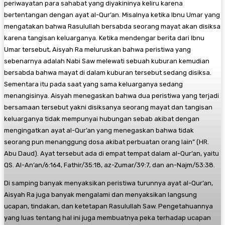
periwayatan para sahabat yang diyakininya keliru karena
bertentangan dengan ayat al-Qur’an. Misalnya ketika Ibnu Umar yang
mengatakan bahwa Rasulullah bersabda seorang mayat akan disiksa
karena tangisan keluarganya. Ketika mendengar berita dari Ibnu
Umar tersebut, Aisyah Ra meluruskan bahwa peristiwa yang
sebenarnya adalah Nabi Saw melewati sebuah kuburan kemudian
bersabda bahwa mayat di dalam kuburan tersebut sedang disiksa.
Sementara itu pada saat yang sama keluarganya sedang
menangisinya. Aisyah menegaskan bahwa dua peristiwa yang terjadi
bersamaan tersebut yakni disiksanya seorang mayat dan tangisan
keluarganya tidak mempunyai hubungan sebab akibat dengan
mengingatkan ayat al-Qur’an yang menegaskan bahwa tidak
seorang pun menanggung dosa akibat perbuatan orang lain” (HR.
Abu Daud). Ayat tersebut ada di empat tempat dalam al-Qur’an, yaitu
QS. Al-An’an/6:164, Fathir/35:18, az-Zumar/39:7, dan an-Najm/53:38.
Di samping banyak menyaksikan peristiwa turunnya ayat al-Qur’an,
Aisyah Ra juga banyak mengalami dan menyaksikan langsung
ucapan, tindakan, dan ketetapan Rasulullah Saw. Pengetahuannya
yang luas tentang hal ini juga membuatnya peka terhadap ucapan