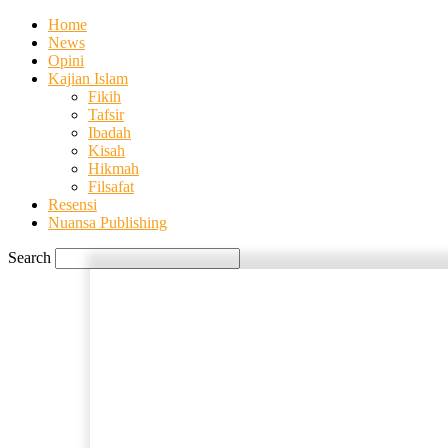
Home
News
Opini
Kajian Islam
Fikih
Tafsir
Ibadah
Kisah
Hikmah
Filsafat
Resensi
Nuansa Publishing
Search