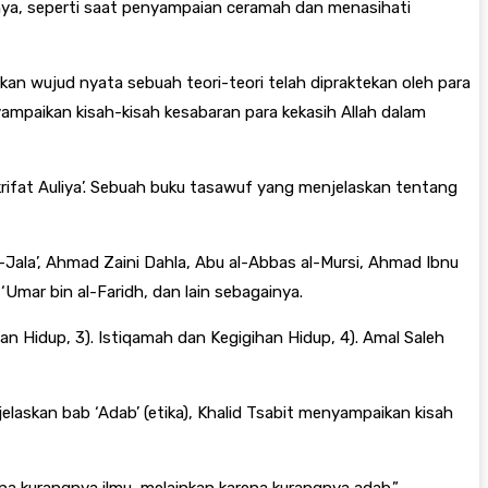
lainnya, seperti saat penyampaian ceramah dan menasihati
n wujud nyata sebuah teori-teori telah dipraktekan oleh para
nyampaikan kisah-kisah kesabaran para kekasih Allah dalam
krifat Auliya’. Sebuah buku tasawuf yang menjelaskan tentang
-Jala’, Ahmad Zaini Dahla, Abu al-Abbas al-Mursi, Ahmad Ibnu
‘Umar bin al-Faridh, dan lain sebagainya.
ian Hidup, 3). Istiqamah dan Kegigihan Hidup, 4). Amal Saleh
elaskan bab ‘Adab’ (etika), Khalid Tsabit menyampaikan kisah
a kurangnya ilmu, melainkan karena kurangnya adab.”