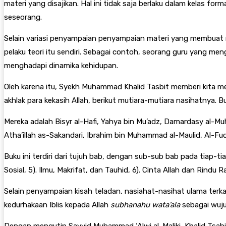
materi yang disajikan. Hal ini tidak saja berlaku dalam kelas fo
seseorang.
Selain variasi penyampaian penyampaian materi yang membuat m
pelaku teori itu sendiri. Sebagai contoh, seorang guru yang men
menghadapi dinamika kehidupan.
Oleh karena itu, Syekh Muhammad Khalid Tasbit memberi kita me
akhlak para kekasih Allah, berikut mutiara-mutiara nasihatnya. B
Mereka adalah Bisyr al-Hafi, Yahya bin Mu’adz, Damardasy al-Mu
Atha’illah as-Sakandari, Ibrahim bin Muhammad al-Maulid, Al-Fud
Buku ini terdiri dari tujuh bab, dengan sub-sub bab pada tiap-ti
Sosial, 5). Ilmu, Makrifat, dan Tauhid, 6). Cinta Allah dan Rindu R
Selain penyampaian kisah teladan, nasiahat-nasihat ulama terka
kedurhakaan Iblis kepada Allah
subhanahu wata’ala
sebagai wuju
Dengan mengutip Sayyid Muhammad ‘Alwi al-Maliki, Khalid Tsabi