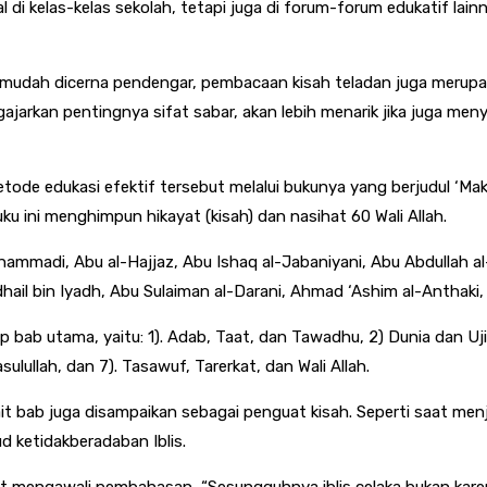
rmal di kelas-kelas sekolah, tetapi juga di forum-forum edukatif 
udah dicerna pendengar, pembacaan kisah teladan juga merupaka
gajarkan pentingnya sifat sabar, akan lebih menarik jika juga me
tode edukasi efektif tersebut melalui bukunya yang berjudul ‘Ma
uku ini menghimpun hikayat (kisah) dan nasihat 60 Wali Allah.
hammadi, Abu al-Hajjaz, Abu Ishaq al-Jabaniyani, Abu Abdullah al
hail bin Iyadh, Abu Sulaiman al-Darani, Ahmad ‘Ashim al-Anthaki, 
ap bab utama, yaitu: 1). Adab, Taat, dan Tawadhu, 2) Dunia dan Uj
asulullah, dan 7). Tasawuf, Tarerkat, dan Wali Allah.
it bab juga disampaikan sebagai penguat kisah. Seperti saat menj
d ketidakberadaban Iblis.
t mengawali pembahasan, “Sesungguhnya iblis celaka bukan karen