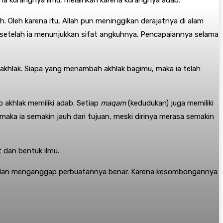
. Oleh karena itu, Allah pun meninggikan derajatnya di alam
rti setelah ia menunjukkan sifat angkuhnya. Pencapaiannya selama
akhlak. Siapa yang menambah akhlak bagimu, maka ia telah
p akhlak memiliki adab. Setiap
maqam
(kedudukan) juga memiliki
aka ia semakin jauh dari tujuan, meski dirinya merasa semakin
t dan bentuk ilmu.
a, dan menganggap perbuatannya benar. Karena kesombongannya