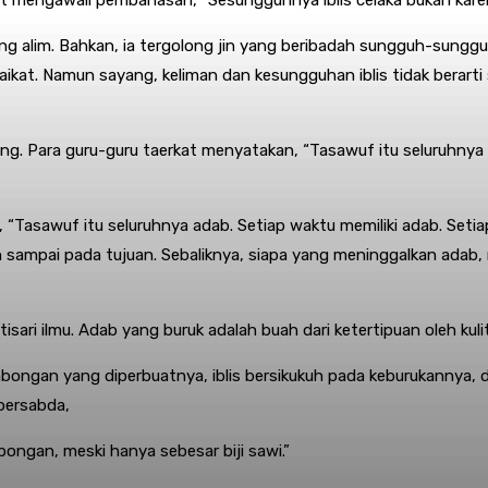
ng alim. Bahkan, ia tergolong jin yang beribadah sungguh-sungguh
malaikat. Namun sayang, keliman dan kesungguhan iblis tidak bera
g. Para guru-guru taerkat menyatakan, “Tasawuf itu seluruhnya 
 “Tasawuf itu seluruhnya adab. Setiap waktu memiliki adab. Setia
sampai pada tujuan. Sebaliknya, siapa yang meninggalkan adab, m
sari ilmu. Adab yang buruk adalah buah dari ketertipuan oleh kuli
mbongan yang diperbuatnya, iblis bersikukuh pada keburukanny
 bersabda,
ongan, meski hanya sebesar biji sawi.”