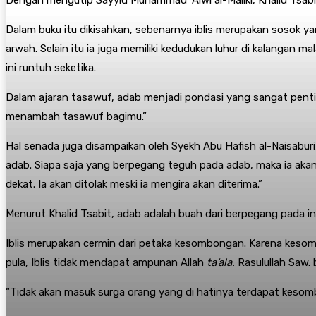
Dalam buku itu dikisahkan, sebenarnya iblis merupakan sosok ya
arwah. Selain itu ia juga memiliki kedudukan luhur di kalangan 
ini runtuh seketika.
Dalam ajaran tasawuf, adab menjadi pondasi yang sangat pentin
menambah tasawuf bagimu.”
Hal senada juga disampaikan oleh Syekh Abu Hafish al-Naisaburi,
adab. Siapa saja yang berpegang teguh pada adab, maka ia akan 
dekat. Ia akan ditolak meski ia mengira akan diterima.”
Menurut Khalid Tsabit, adab adalah buah dari berpegang pada inti
Iblis merupakan cermin dari petaka kesombongan. Karena keso
pula, Iblis tidak mendapat ampunan Allah
ta’ala.
Rasulullah Saw.
“Tidak akan masuk surga orang yang di hatinya terdapat kesomb