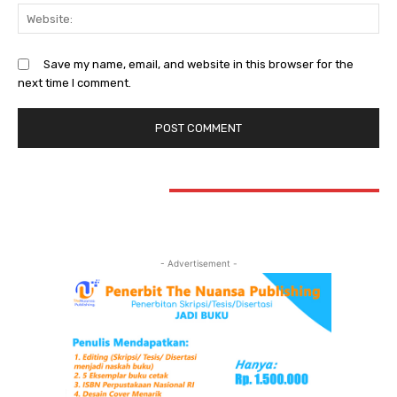
Web
Save my name, email, and website in this browser for the
next time I comment.
STAY CONNECTED
- Advertisement -