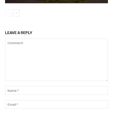
LEAVE A REPLY
Comment:
Na
Ema