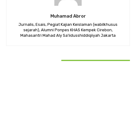
Muhamad Abror
Jurnalis, Esais, Pegiat Kajian Keislaman (wabilkhusus
sejarah), Alumni Ponpes KHAS Kempek Cirebon,
Mahasantri Mahad Aly Sa'iidusshiddiqiiyah Jakarta
RELATED ARTICLES