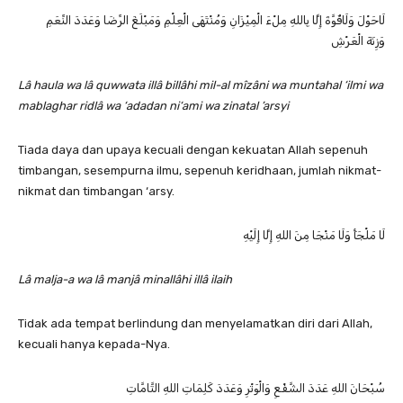
لَاحَوْلَ وَلَاقُوَّةَ إِلَّا بِاللهِ مِلْءَ الْمِيْزَانِ وَمُنْتَهَى الْعِلْمِ وَمَبْلَغَ الرِّضَا وَعَدَدَ النِّعَمِ
وَزِنَةَ الْعَرْشِ
Lâ haula wa lâ quwwata illâ billâhi mil-al mîzâni wa muntahal ‘ilmi wa
mablaghar ridlâ wa ‘adadan ni‘ami wa zinatal ’arsyi
Tiada daya dan upaya kecuali dengan kekuatan Allah sepenuh
timbangan, sesempurna ilmu, sepenuh keridhaan, jumlah nikmat-
nikmat dan timbangan ‘arsy.
لَا مَلْجَأَ وَلَا مَنْجَا مِنَ اللهِ إِلَّا إِلَيْهِ
Lâ malja-a wa lâ manjâ minallâhi illâ ilaih
Tidak ada tempat berlindung dan menyelamatkan diri dari Allah,
kecuali hanya kepada-Nya.
سُبْحَانَ اللهِ عَدَدَ الشَّفْعِ وَالْوَتْرِ وَعَدَدَ كَلِمَاتِ اللهِ التَّامَّاتِ