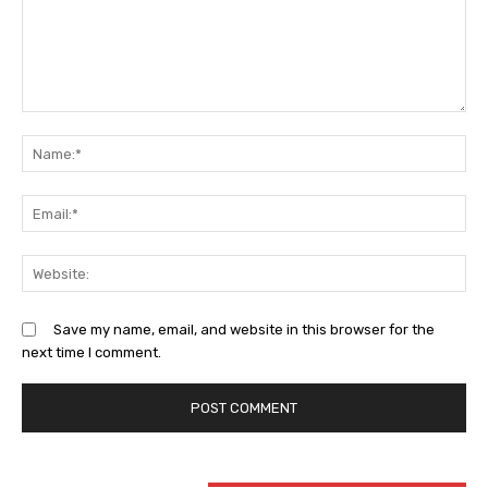
Comment:
Na
Ema
Web
Save my name, email, and website in this browser for the
next time I comment.
STAY CONNECTED