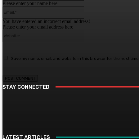
Please enter your name here
Email:*
You have entered an incorrect email address!
Please enter your email address here
Website:
Save my name, email, and website in this browser for the next tim
STAY CONNECTED
LATEST ARTICLES