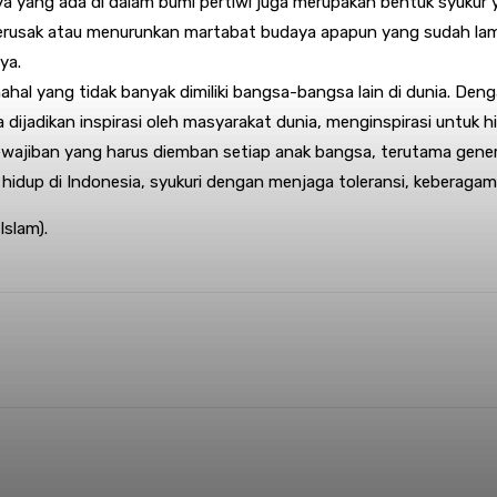
a yang ada di dalam bumi pertiwi juga merupakan bentuk syukur 
usak atau menurunkan martabat budaya apapun yang sudah lama di
ya.
al yang tidak banyak dimiliki bangsa-bangsa lain di dunia. Deng
 dijadikan inspirasi oleh masyarakat dunia, menginspirasi untuk
ajiban yang harus diemban setiap anak bangsa, terutama generas
lah hidup di Indonesia, syukuri dengan menjaga toleransi, keberag
Islam).