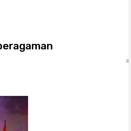
eberagaman
0