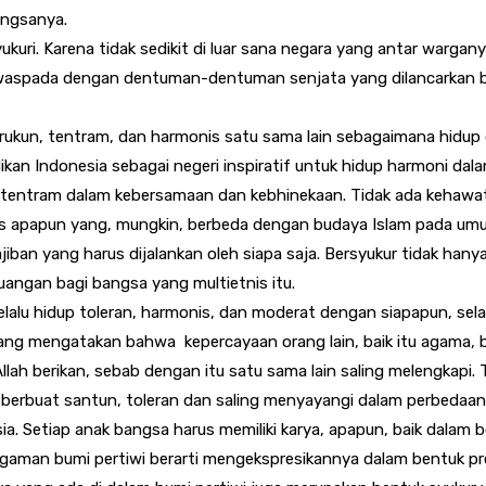
angsanya.
kuri. Karena tidak sedikit di luar sana negara yang antar wargany
lu waspada dengan dentuman-dentuman senjata yang dilancarkan ba
ukun, tentram, dan harmonis satu sama lain sebagaimana hidup d
an Indonesia sebagai negeri inspiratif untuk hidup harmoni da
hidup tentram dalam kebersamaan dan kebhinekaan. Tidak ada keha
is apapun yang, mungkin, berbeda dengan budaya Islam pada um
wajiban yang harus dijalankan oleh siapa saja. Bersyukur tidak h
uangan bagi bangsa yang multietnis itu.
alu hidup toleran, harmonis, dan moderat dengan siapapun, sela
ng mengatakan bahwa kepercayaan orang lain, baik itu agama, buda
lah berikan, sebab dengan itu satu sama lain saling melengkapi. 
rbuat santun, toleran dan saling menyayangi dalam perbedaan
a. Setiap anak bangsa harus memiliki karya, apapun, baik dalam be
ragaman bumi pertiwi berarti mengekspresikannya dalam bentuk p