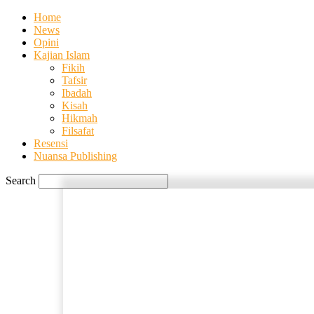
Home
News
Opini
Kajian Islam
Fikih
Tafsir
Ibadah
Kisah
Hikmah
Filsafat
Resensi
Nuansa Publishing
Search