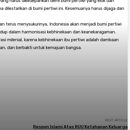
yang harus dikedepankan demi bumi pertiwi yang elok dan
lestarikan di bumi pertiwi ini. Kesemuanya harus dijaga dan
an terus menysukurinya, Indonesia akan menjadi bumi pertiwi
 hidup dalam harmonisasi kebhinekaan dan keanekaragaman.
i milenial, karena kebhinekaan ibu pertiwi adalah dambaan
aman, dan berbakti untuk kemajuan bangsa.
NEXT ARTICLE
Respon Islami Atas RUU Ketahanan Keluarga