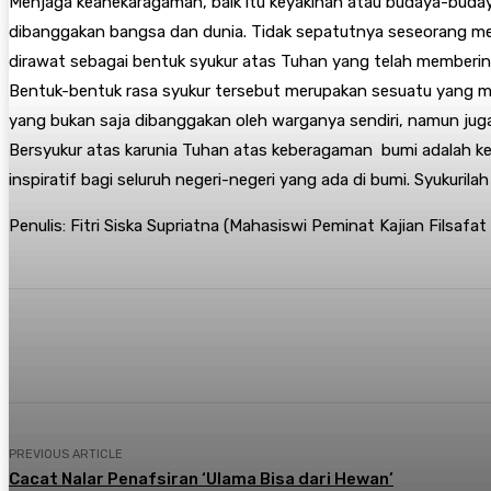
Menjaga keanekaragaman, baik itu keyakinan atau budaya-buday
dibanggakan bangsa dan dunia. Tidak sepatutnya seseorang mer
dirawat sebagai bentuk syukur atas Tuhan yang telah memberin
Bentuk-bentuk rasa syukur tersebut merupakan sesuatu yang mah
yang bukan saja dibanggakan oleh warganya sendiri, namun juga
Bersyukur atas karunia Tuhan atas keberagaman bumi adalah kew
inspiratif bagi seluruh negeri-negeri yang ada di bumi. Syukuri
Penulis: Fitri Siska Supriatna (Mahasiswi Peminat Kajian Filsafat 
Share
Twitter
PREVIOUS ARTICLE
Cacat Nalar Penafsiran ‘Ulama Bisa dari Hewan’