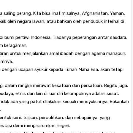
a saling perang. Kita bisa lihat misalnya, Afghanistan, Yaman,
ik oleh negara lawan, atau bahkan oleh penduduk internal di
i bumi pertiwi Indonesia. Tiadanya peperangan antar saudara,
lam keragaman.
watiran untuk menjalankan amal ibadah dengan agama manapun.
umnya.
anya dengan ucapan syukur kepada Tuhan Maha Esa, akan tetapi
gi dalam rangka merawat kesatuan dan persatuan. Begitu juga,
ya, etnis dan lain di luar diri kelompoknya adalah sesat.
Tidak ada yang patut dilakukan kecuali mensyukurinya. Bukankah
.
ntuk seni, tulisan, perpolitikan, dan sebagainya, yang
restasi demi mengharumkan negeri.