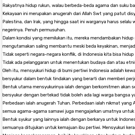
Rakyatnya hidup rukun, walau berbeda-beda agama dan suku b
Kekayaan ini merupakan anugerah dari Allah Swt yang patut disyu
Palestina, dan Irak, yang hingga saat ini warganya harus sela
negerinya. Penuh permusuhan.
Dalam kondisi yang memilukan itu, mereka mendambakan hidup r
mengutamakan saling membantu meski beda keyakinan, menjadik
Tidak seperti negara-negara konflik, di Indonesia kita bisa 
Tidak ada pelanggaran untuk menentukan budaya dan atau etn
Oleh itu, mensyukuri hidup di bumi pertiwi Indonesia adalah ke
bersyukur dalam bentuk tindakan yang berarti dan memberi perj
Bentuk utama mensyukurinya ialah dengan berkomitmen akan sel
bersyukur dengan bertekad tidak boleh ada lagi warga bangsa ya
Perbedaan ialah anugerah Tuhan. Perbedaan ialah nikmat yang Al
semua agama-agama samawi juga mengajarkan umatnya untuk be
Bentuk syukur yang lainnya ialah dengan berkarya untuk Indonesi
semuanya ditujukan untuk kemajuan ibu pertiwi. Mensyukuri ke