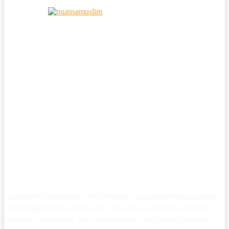
Nuansamuslim merupakan media keislaman yang menyeimbangkan antara
aspek keagamaan dan kemanusiaan. Tidak hanya memberikan informasi
keislaman yang moderat, dapur redaksi media yang digagas oleh talenta-