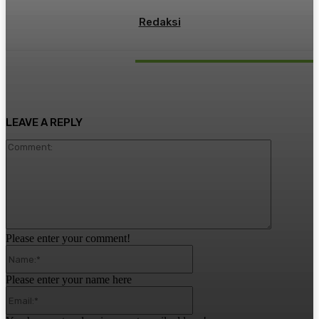
Redaksi
RELATED ARTICLES
LEAVE A REPLY
Comment:
Please enter your comment!
Name:*
Please enter your name here
Email:*