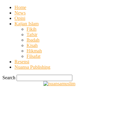
Home
News
Opini
Kajian Islam
Fikih
Tafsir
Ibadah
Kisah
Hikmah
Filsafat
Resensi
Nuansa Publishing
Search