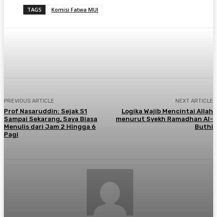
TAGS
Komisi Fatwa MUI
Twitter
PREVIOUS ARTICLE
NEXT ARTICLE
Prof Nasaruddin: Sejak S1
Logika Wajib Mencintai Allah
Sampai Sekarang, Saya Biasa
menurut Syekh Ramadhan Al-
Menulis dari Jam 2 Hingga 6
Buthi
Pagi