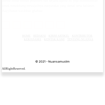
talenta muda lulusan pesantren dan sarjana agama ini juga didedikasikan
untuk mendukung terwujudnya masyarakat yang damai serta baldatun
thayyibatun warabbun ghafuur.
HOME
REDAKSI
KIRIM ARTIKEL
KONTRIBUTOR
KERJASAMA
KONTAK KAMI
TENTANG NUANSA
© 2021 - Nuansamuslim
AllRightReserved.