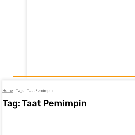
Home
News
Opini
Kajian Islam
Resensi
Home
Tags
Taat Pemimpin
Tag:
Taat Pemimpin