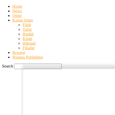
Home
News
Opini
Kajian Islam
Fikih
Tafsir
Ibadah
Kisah
Hikmah
Filsafat
Resensi
Nuansa Publishing
Search