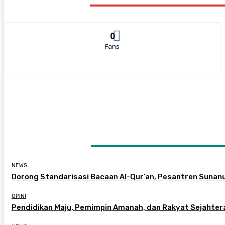
STAY CONNECTED
0
Fans
LATEST ARTICLES
NEWS
Dorong Standarisasi Bacaan Al-Qur’an, Pesantren Sunan
OPINI
Pendidikan Maju, Pemimpin Amanah, dan Rakyat Sejahter