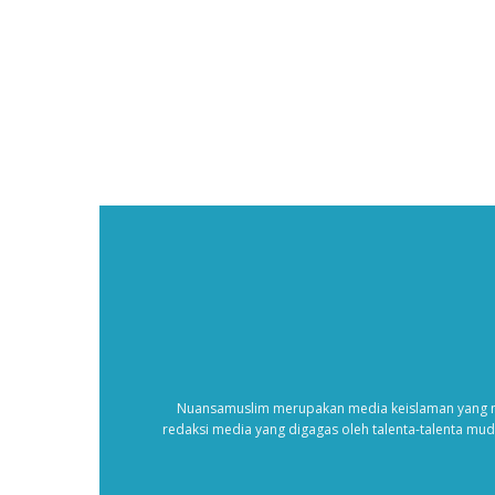
Nuansamuslim merupakan media keislaman yang m
redaksi media yang digagas oleh talenta-talenta mu