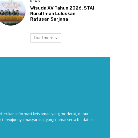
NEWS
Wisuda XV Tahun 2026, STAI
Nurul Iman Luluskan
Ratusan Sarjana
Load more
erikan informasi keislaman yang moderat, dapur
ng terwujudnya masyarakat yang damai serta baldatun