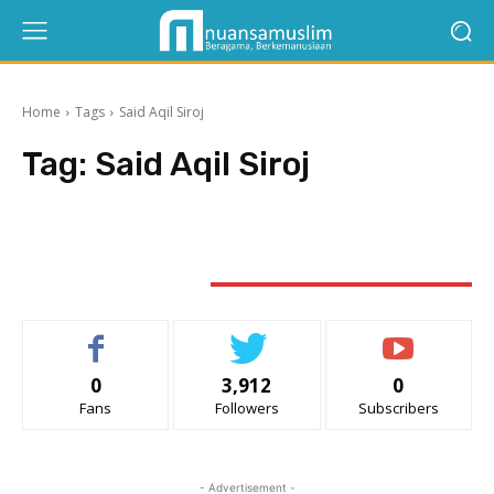
Home
Tags
Said Aqil Siroj
Tag:
Said Aqil Siroj
STAY CONNECTED
0
3,912
0
Fans
Followers
Subscribers
- Advertisement -