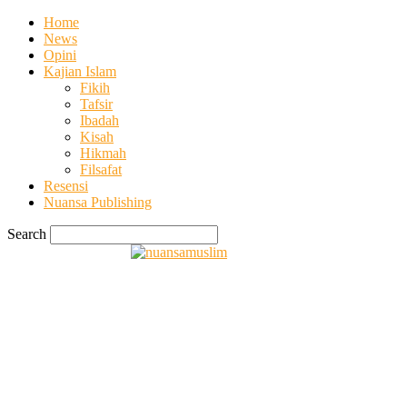
Home
News
Opini
Kajian Islam
Fikih
Tafsir
Ibadah
Kisah
Hikmah
Filsafat
Resensi
Nuansa Publishing
Search