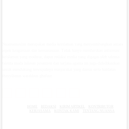
Nuansamuslim merupakan media keislaman yang menyeimbangkan antara
aspek keagamaan dan kemanusiaan. Tidak hanya memberikan informasi
keislaman yang moderat, dapur redaksi media yang digagas oleh talenta-
talenta muda lulusan pesantren dan sarjana agama ini juga didedikasikan
untuk mendukung terwujudnya masyarakat yang damai serta baldatun
thayyibatun warabbun ghafuur.
HOME
REDAKSI
KIRIM ARTIKEL
KONTRIBUTOR
KERJASAMA
KONTAK KAMI
TENTANG NUANSA