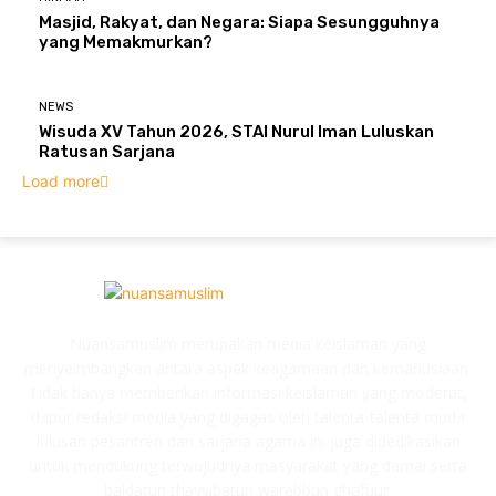
Masjid, Rakyat, dan Negara: Siapa Sesungguhnya
yang Memakmurkan?
NEWS
Wisuda XV Tahun 2026, STAI Nurul Iman Luluskan
Ratusan Sarjana
Load more
Nuansamuslim merupakan media keislaman yang
menyeimbangkan antara aspek keagamaan dan kemanusiaan.
Tidak hanya memberikan informasi keislaman yang moderat,
dapur redaksi media yang digagas oleh talenta-talenta muda
lulusan pesantren dan sarjana agama ini juga didedikasikan
untuk mendukung terwujudnya masyarakat yang damai serta
baldatun thayyibatun warabbun ghafuur.