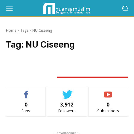
Home
Tags
NU Ciseeng
Tag:
NU Ciseeng
STAY CONNECTED
0
3,912
0
Fans
Followers
Subscribers
- Advertisement -