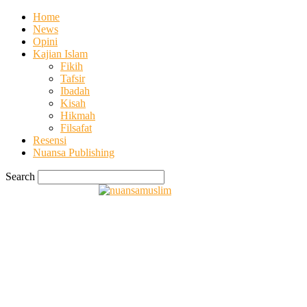
Home
News
Opini
Kajian Islam
Fikih
Tafsir
Ibadah
Kisah
Hikmah
Filsafat
Resensi
Nuansa Publishing
Search