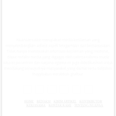
Nuansamuslim merupakan media keislaman yang
menyeimbangkan antara aspek keagamaan dan kemanusiaan.
Tidak hanya memberikan informasi keislaman yang moderat,
dapur redaksi media yang digagas oleh talenta-talenta muda
lulusan pesantren dan sarjana agama ini juga didedikasikan untuk
mendukung terwujudnya masyarakat yang damai serta baldatun
thayyibatun warabbun ghafuur.
HOME
REDAKSI
KIRIM ARTIKEL
KONTRIBUTOR
KERJASAMA
KONTAK KAMI
TENTANG NUANSA