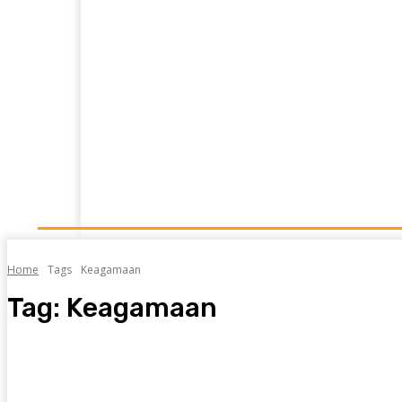
Home
News
Opini
Kajian Islam
Resensi
Home
Tags
Keagamaan
Tag:
Keagamaan