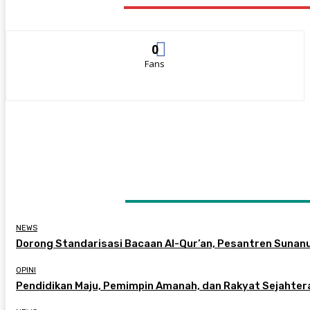
STAY CONNECTED
0
Fans
LATEST ARTICLES
NEWS
Dorong Standarisasi Bacaan Al-Qur’an, Pesantren Sunan
OPINI
Pendidikan Maju, Pemimpin Amanah, dan Rakyat Sejahter