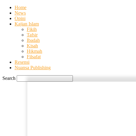
Home
News
Opini
Kajian Islam
Fikih
Tafsir
Ibadah
Kisah
Hikmah
Filsafat
Resensi
Nuansa Publishing
Search