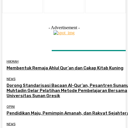
- Advertisement -
LATEST ARTICLES
HIKMAH
Membentuk Remaja Ahlul Qur’an dan Cakap Kitab Kuning
NEWS
Dorong Standarisasi Bacaan Al-Qur’an, Pesantren Sunanu
Muhtadin Gelar Pelatihan Metode Pembelajaran Bersama
Universitas Sunan Gresik
OPINI
Pendidikan Maju, Pemimpin Amanah, dan Rakyat Sejahter
NEWS