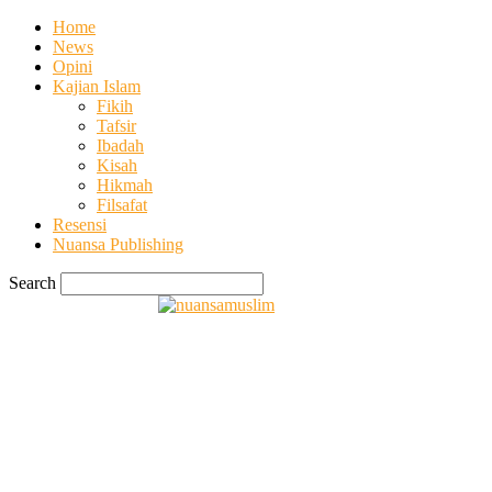
Home
News
Opini
Kajian Islam
Fikih
Tafsir
Ibadah
Kisah
Hikmah
Filsafat
Resensi
Nuansa Publishing
Search