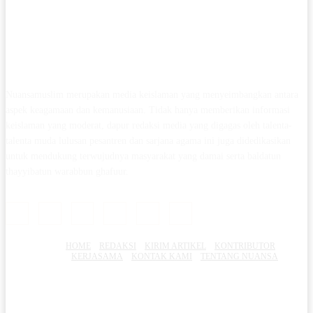
Nuansamuslim merupakan media keislaman yang menyeimbangkan antara
aspek keagamaan dan kemanusiaan. Tidak hanya memberikan informasi
keislaman yang moderat, dapur redaksi media yang digagas oleh talenta-
talenta muda lulusan pesantren dan sarjana agama ini juga didedikasikan
untuk mendukung terwujudnya masyarakat yang damai serta baldatun
thayyibatun warabbun ghafuur.
HOME
REDAKSI
KIRIM ARTIKEL
KONTRIBUTOR
KERJASAMA
KONTAK KAMI
TENTANG NUANSA