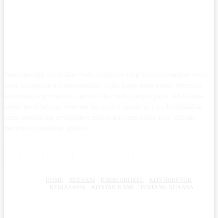
Nuansamuslim merupakan media keislaman yang menyeimbangkan antara
aspek keagamaan dan kemanusiaan. Tidak hanya memberikan informasi
keislaman yang moderat, dapur redaksi media yang digagas oleh talenta-
talenta muda lulusan pesantren dan sarjana agama ini juga didedikasikan
untuk mendukung terwujudnya masyarakat yang damai serta baldatun
thayyibatun warabbun ghafuur.
HOME
REDAKSI
KIRIM ARTIKEL
KONTRIBUTOR
KERJASAMA
KONTAK KAMI
TENTANG NUANSA