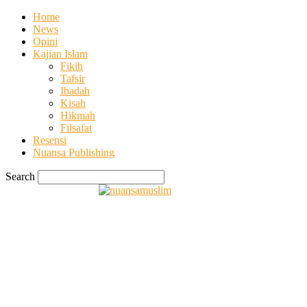
Home
News
Opini
Kajian Islam
Fikih
Tafsir
Ibadah
Kisah
Hikmah
Filsafat
Resensi
Nuansa Publishing
Search