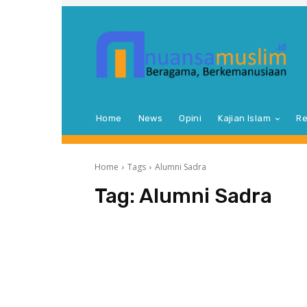
Home
News
Opini
Kajian Islam
Re
Home
Tags
Alumni Sadra
Tag:
Alumni Sadra