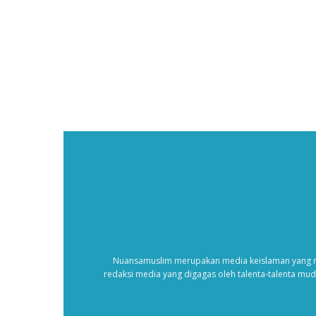
Nuansamuslim merupakan media keislaman yang m
redaksi media yang digagas oleh talenta-talenta mu