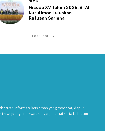
NEWS
Wisuda XV Tahun 2026, STAI
Nurul Iman Luluskan
Ratusan Sarjana
Load more
erikan informasi keislaman yang moderat, dapur
ng terwujudnya masyarakat yang damai serta baldatun